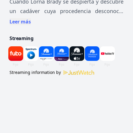
Cuando Lorna Brady se despierta y descubre
un cadáver cuya procedencia desconoce,
esta y el inspector dublinés Colman Akande
Leer más
acaban inmersos en una oscura
Streaming
investigación en un pueblo cargado de viejos
secretos en el que tratarán de buscar
respuestas.
Streaming information by