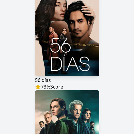
56 días
73
%
Score