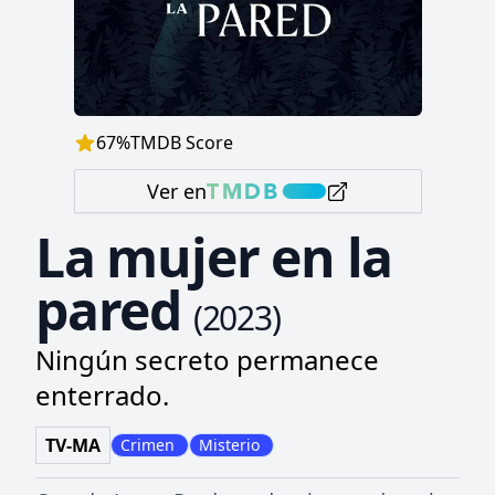
67
%
TMDB Score
Ver en
La mujer en la
pared
(
2023
)
Ningún secreto permanece
enterrado.
TV-MA
Crimen
Misterio