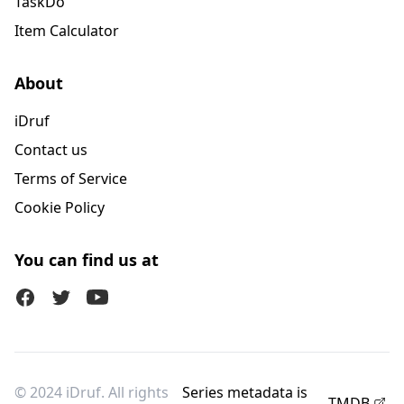
TaskDo
Item Calculator
About
iDruf
Contact us
Terms of Service
Cookie Policy
You can find us at
Facebook
Twitter (X)
Youtube
© 2024 iDruf. All rights
Series metadata is
TMDB
.