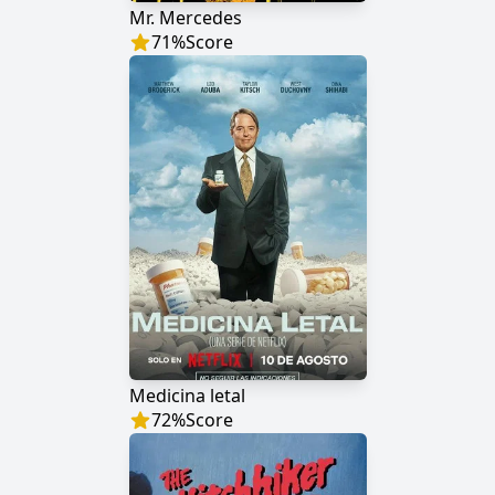
Mr. Mercedes
71
%
Score
Medicina letal
72
%
Score