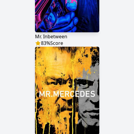
Mr. Inbetween
83
%
Score