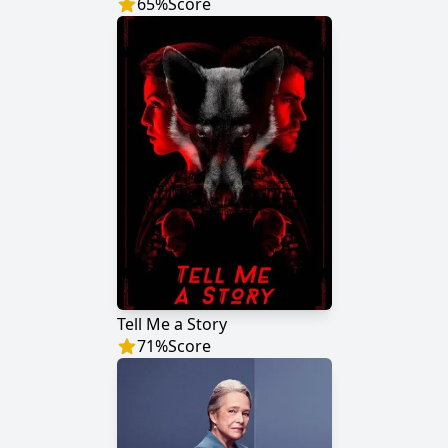
65
%
Score
Tell Me a Story
71
%
Score