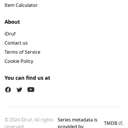
Item Calculator
About
iDruf
Contact us
Terms of Service
Cookie Policy
You can find us at
Facebook
Twitter (X)
Youtube
© 2024 iDruf. All rights
Series metadata is
TMDB
.
reserved.
provided by