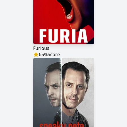
Furious
65
%
Score