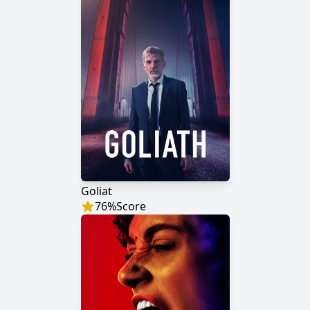
Goliat
76
%
Score