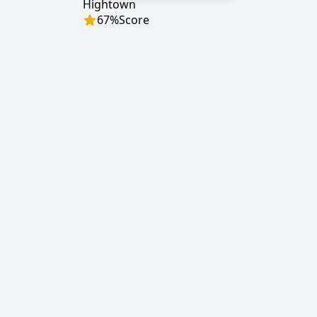
Hightown
67
%
Score