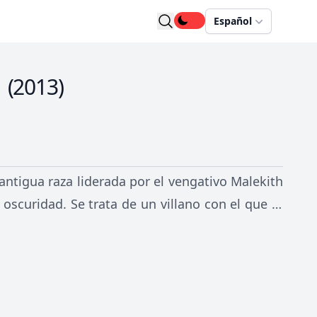
Español
(
2013
)
antigua raza liderada por el vengativo Malekith
 oscuridad. Se trata de un villano con el que ni
razón, Thor tendrá que emprender un viaje muy
igará a sacrificarlo todo para salvar el mundo.