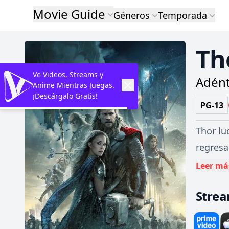
Movie Guide
Géneros
Temporada
Th
Ve Videos, Streams y
Adént
Anime Mientras Juegas.
¡Descárgalo Gratis!
PG-13
Thor lu
regresa
siquier
Leer má
peligro
Stre