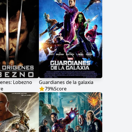
genes: Lobezno
Guardianes de la galaxia
re
79
%
Score