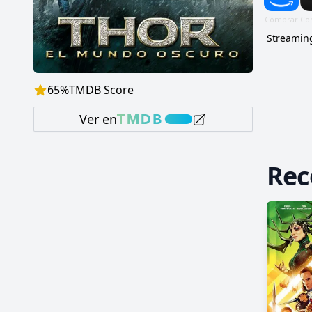
Streaming
65
%
TMDB Score
Ver en
Re