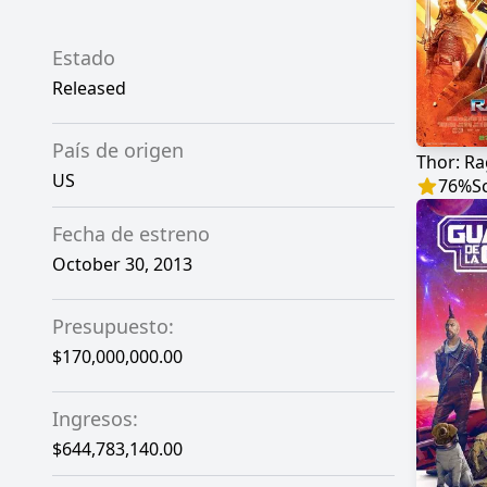
Estado
Released
País de origen
Thor: R
US
76
%
S
Fecha de estreno
October 30, 2013
Presupuesto:
$170,000,000.00
Ingresos:
$644,783,140.00