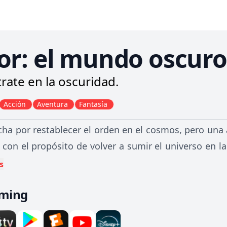
or: el mundo oscuro
rate en la oscuridad.
Acción
Aventura
Fantasía
cha por restablecer el orden en el cosmos, pero una 
 con el propósito de volver a sumir el universo en la
a Odín y Asgard se atreven a enfrentarse; por esa 
s
so, durante el cual se reunirá con Jane Foster y la obl
aming