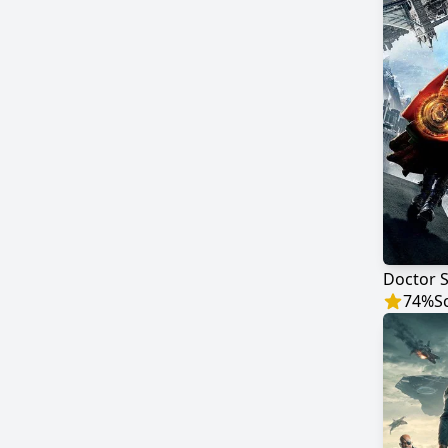
Doctor 
74
%
S