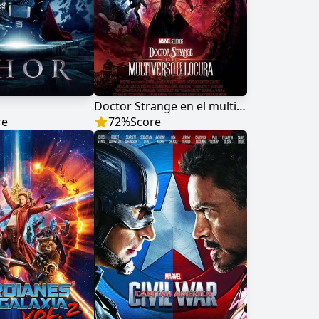
Doctor Strange en el multiverso de la locura
re
72
%
Score