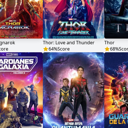
agnarok
Thor: Love and Thunder
Thor
core
64
%
Score
68
%
Sco