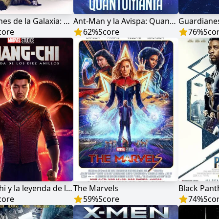
Guardianes de la Galaxia: Volumen 3
Ant-Man y la Avispa: Quantumanía
Guardianes 
core
62
%
Score
76
%
Sco
Shang-Chi y la leyenda de los Diez Anillos
The Marvels
Black Pant
core
59
%
Score
74
%
Sco