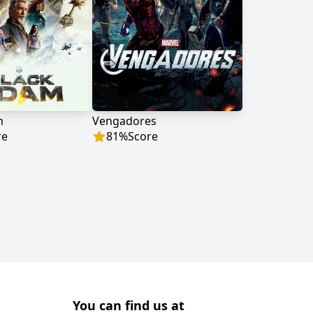
m
Vengadores
re
81
%
Score
You can find us at