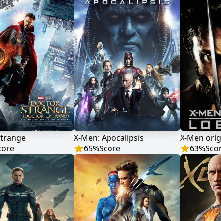
Strange
X-Men: Apocalipsis
X-Men orí
core
65
%
Score
63
%
Sco