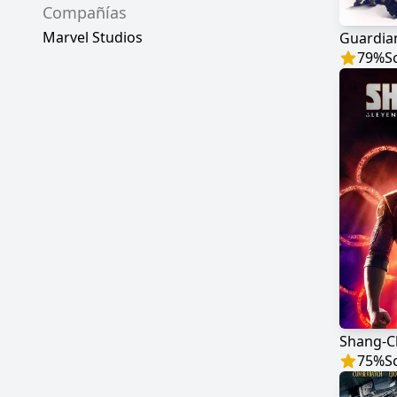
Compañías
Marvel Studios
79
%
S
75
%
S