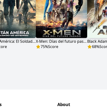
Capitán América: El Soldado de Invierno
X-Men: Días del futuro pasado
Black Ada
core
75
%
Score
68
%
Sco
s
About