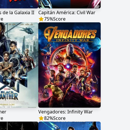
de la Galaxia II
Capitán América: Civil War
re
75
%
Score
her
Vengadores: Infinity War
re
82
%
Score