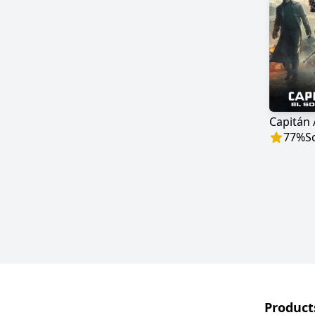
77
%
S
Product