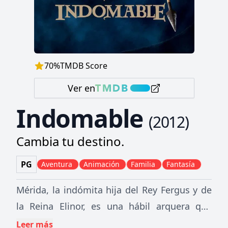
70
%
TMDB Score
Ver en
Indomable
(
2012
)
Cambia tu destino.
PG
Aventura
Animación
Familia
Fantasía
Mérida, la indómita hija del Rey Fergus y de
la Reina Elinor, es una hábil arquera que
decide romper con una antigua costumbre,
Leer más