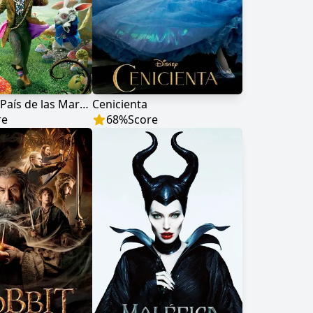
Alicia en el País de las Maravillas
Cenicienta
re
68
%
Score