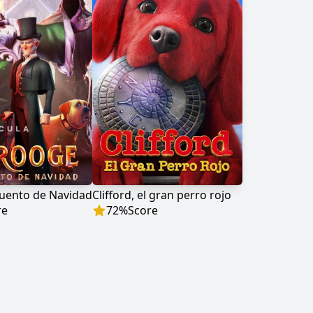
uento de Navidad
Clifford, el gran perro rojo
re
72
%
Score