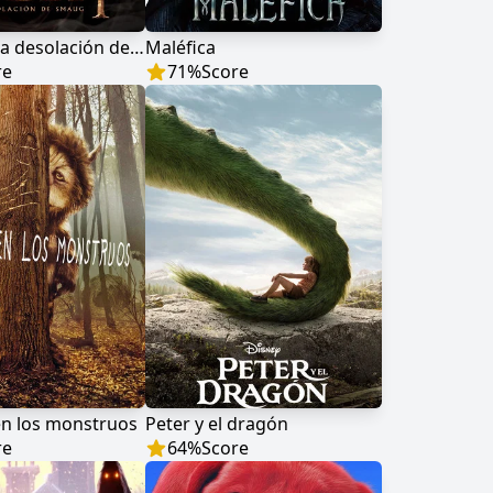
El hobbit: La desolación de Smaug
Maléfica
re
71
%
Score
en los monstruos
Peter y el dragón
re
64
%
Score