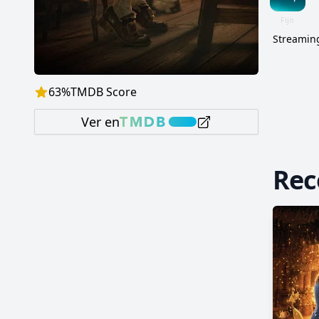
Streaming
63
%
TMDB Score
Ver en
Re