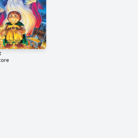
t
core