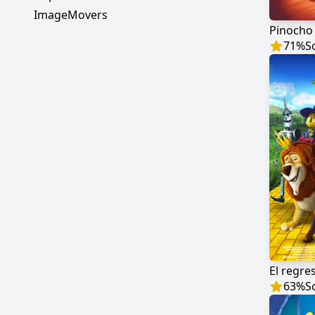
ImageMovers
Pinocho
71
%
S
63
%
S