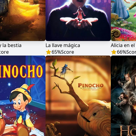
y la bestia
La llave mágica
core
65
%
Score
66
%
Sco