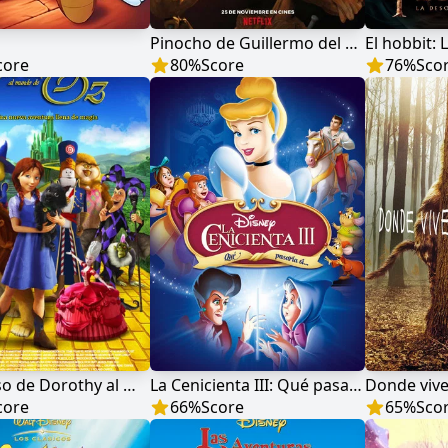
Pinocho de Guillermo del Toro
core
80
%
Score
76
%
Sco
El regreso de Dorothy al mundo de Oz
La Cenicienta III: Qué pasaría si…
Donde viv
core
66
%
Score
65
%
Sco