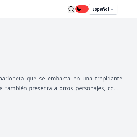
Español
marioneta que se embarca en una trepidante
ria también presenta a otros personajes, como
o a su propio hijo; Pepito Grillo, que hace las
rado Juan; la gaviota Sofía, y el cochero.