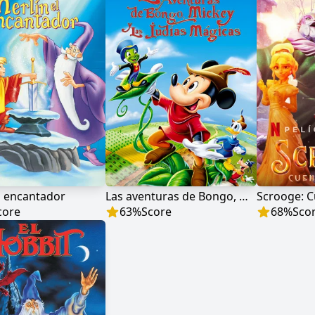
l encantador
Las aventuras de Bongo, Mickey y las judías mágicas
Scrooge: C
core
63
%
Score
68
%
Sco