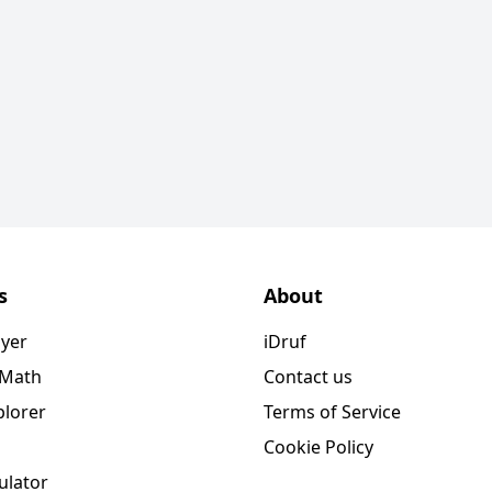
s
About
ayer
iDruf
 Math
Contact us
plorer
Terms of Service
Cookie Policy
ulator