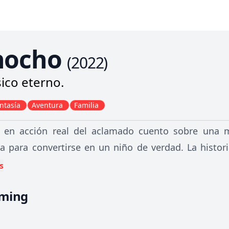
nocho
(
2022
)
sico eterno.
ntasía
Aventura
Familia
n en acción real del aclamado cuento sobre una 
a para convertirse en un niño de verdad. La histo
, el carpintero que fabrica a Pinocho y lo trata com
s
e guía y “conciencia” de Pinocho; el Hada Azul; el Hon
aming