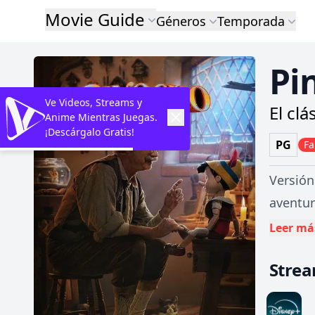
Movie Guide
Géneros
Temporada
Pi
Ve Videos, Streams y
El clá
Anime Mientras Juegas.
¡Descárgalo Gratis!
PG
Fa
Versió
aventur
Gepetto
Leer má
veces d
Stre