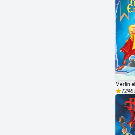
Merlín e
72
%
S