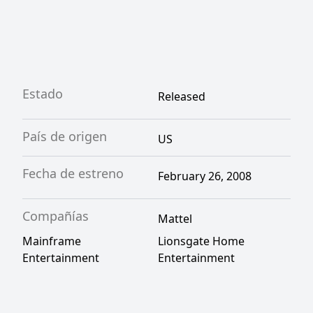
salvar a la Reina? ¿O Henna gobernará en el
País de la Luz? ¡Únete a las hadas en un viaje
que cambiará sus vidas para siempre!
Estado
Released
País de origen
US
Fecha de estreno
February 26, 2008
Compañías
Mattel
Mainframe
Lionsgate Home
Entertainment
Entertainment