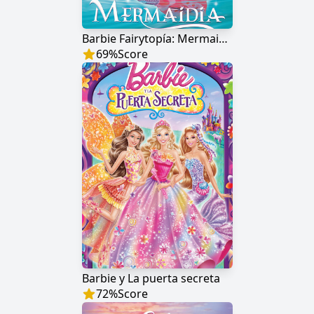
Barbie Fairytopía: Mermaidia
69
%
Score
Barbie y La puerta secreta
72
%
Score