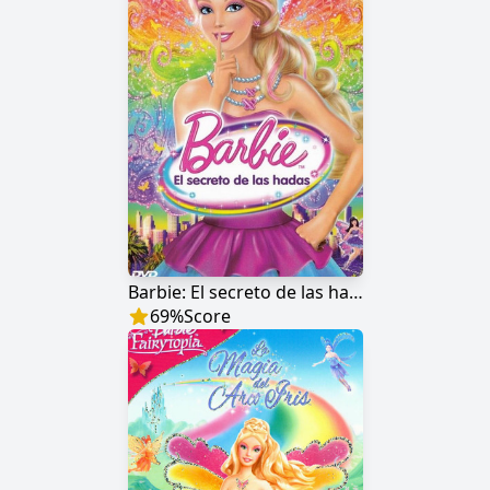
Barbie: El secreto de las hadas
69
%
Score