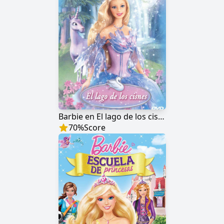
Barbie en El lago de los cisnes
70
%
Score