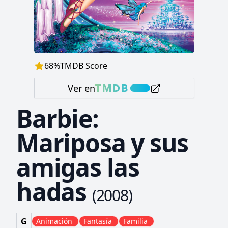
68
%
TMDB Score
Ver en
Barbie:
Mariposa y sus
amigas las
hadas
(
2008
)
G
Animación
Fantasía
Familia