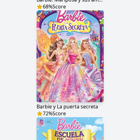
68
%
Score
Barbie y La puerta secreta
72
%
Score