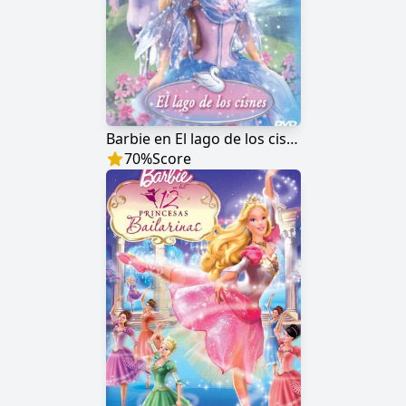
Barbie en El lago de los cisnes
70
%
Score