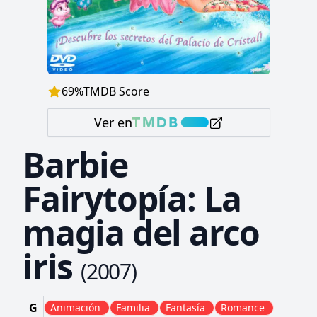
69
%
TMDB Score
Ver en
Barbie
Fairytopía: La
magia del arco
iris
(
2007
)
G
Animación
Familia
Fantasía
Romance