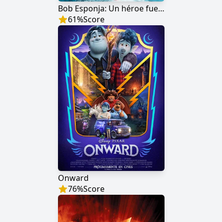
Bob Esponja: Un héroe fuera del agua
61
%
Score
Onward
76
%
Score