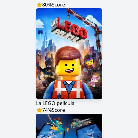
80
%
Score
La LEGO película
74
%
Score