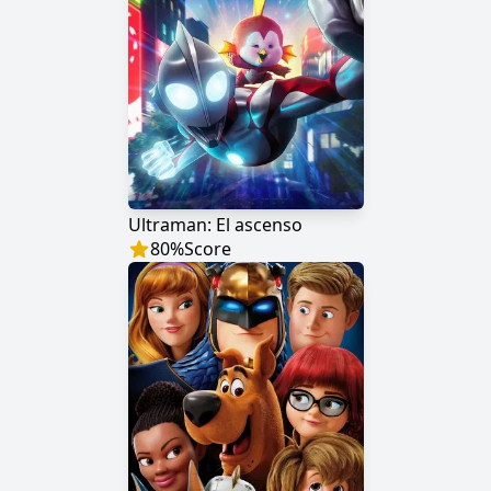
Ultraman: El ascenso
80
%
Score