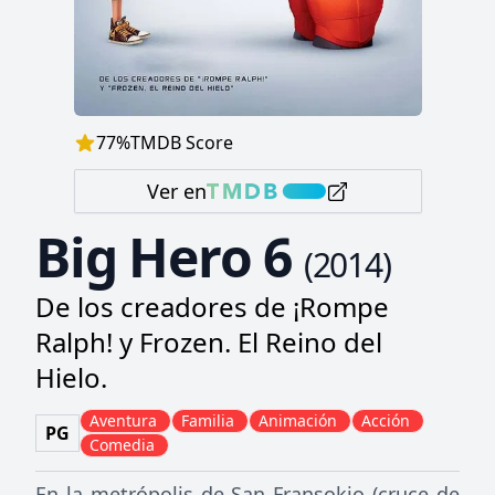
77
%
TMDB Score
Ver en
Big Hero 6
(
2014
)
De los creadores de ¡Rompe
Ralph! y Frozen. El Reino del
Hielo.
Aventura
Familia
Animación
Acción
PG
Comedia
En la metrópolis de San Fransokio (cruce de