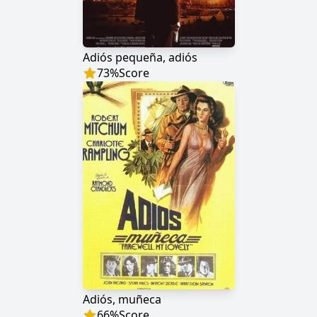
Adiós pequeña, adiós
73
%
Score
Adiós, muñeca
66
%
Score