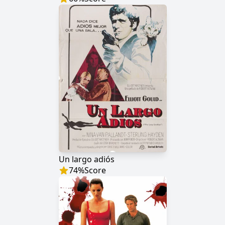
Un largo adiós
74
%
Score