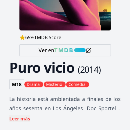
65
%
TMDB Score
Ver en
Puro vicio
(
2014
)
M18
Drama
Misterio
Comedia
La historia está ambientada a finales de los
años sesenta en Los Ángeles. Doc Sportello
es un detective privado que hace mucho
Leer más
tiempo que no ve a su ex novia Shasta, hasta