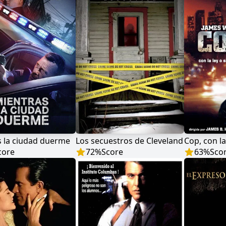
s la ciudad duerme
Los secuestros de Cleveland
Cop, con la 
core
72
%
Score
63
%
Sco