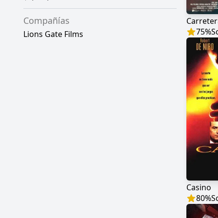
Compañías
Carreter
75
%
S
Lions Gate Films
Casino
80
%
S