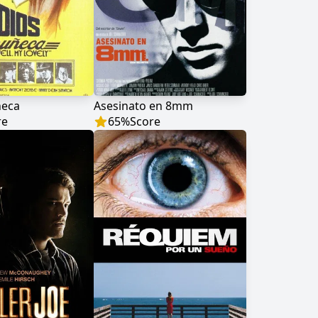
ñeca
Asesinato en 8mm
re
65
%
Score