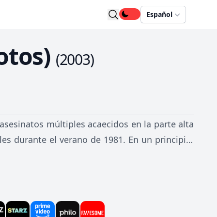
Español
otos)
(
2003
)
 asesinatos múltiples acaecidos en la parte alta
es durante el verano de 1981. En un principio,
 gente de la noche, pero pronto evolucionaría
 descubrió la conexión del famoso rey del porno
ra historia, Holmes había caído ya desde su
del porno duro a un estado de ruina financiera y