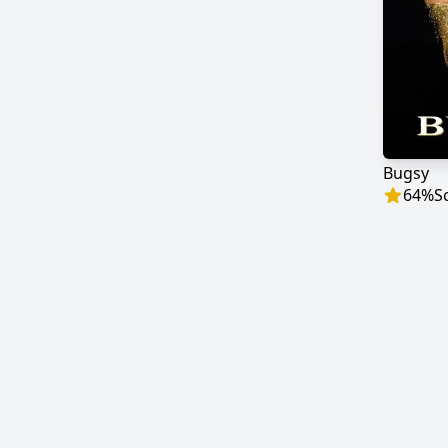
Bugsy
64
%
S