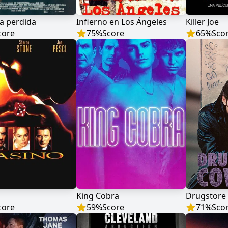
a perdida
Infierno en Los Ángeles
Killer Joe
core
75
%
Score
65
%
Sco
King Cobra
Drugstore
core
59
%
Score
71
%
Sco