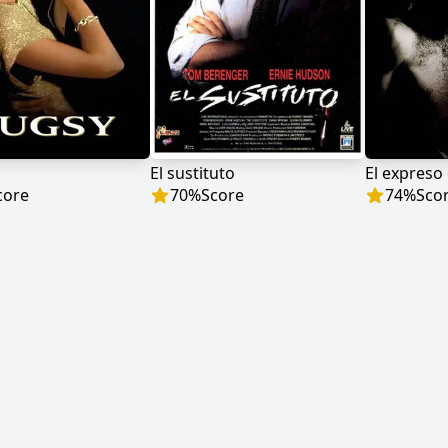
El sustituto
El expreso
core
70
%
Score
74
%
Sco