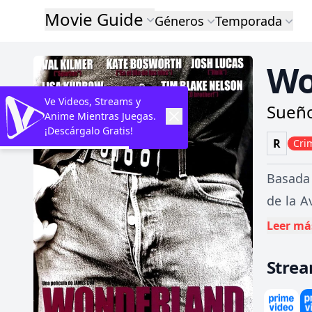
Movie Guide
Géneros
Temporada
Wo
Ve Videos, Streams y
Sueño
Anime Mientras Juegas.
¡Descárgalo Gratis!
R
Cri
Basada 
de la A
el caso
Leer má
hacia t
Stre
John C
glorios