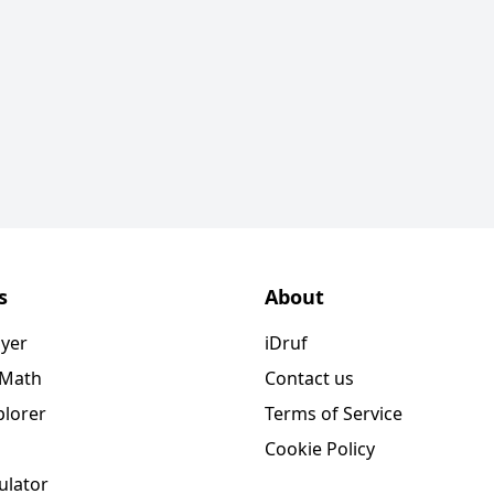
s
About
ayer
iDruf
 Math
Contact us
plorer
Terms of Service
Cookie Policy
ulator