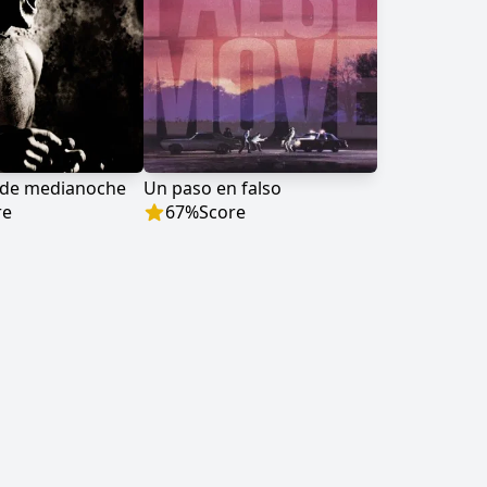
 de medianoche
Un paso en falso
re
67
%
Score