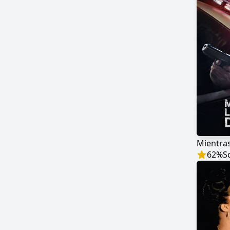
Mientra
62
%
S