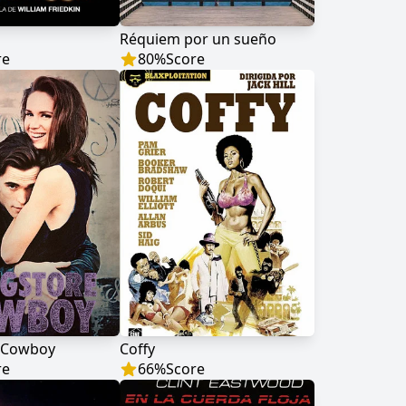
Réquiem por un sueño
re
80
%
Score
 Cowboy
Coffy
re
66
%
Score