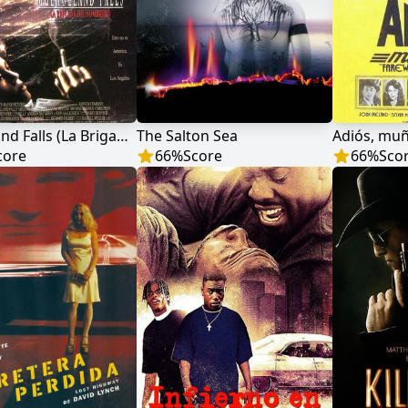
Mulholland Falls (La Brigada del Sombrero)
The Salton Sea
Adiós, mu
core
66
%
Score
66
%
Sco