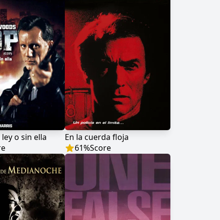
ley o sin ella
En la cuerda floja
re
61
%
Score