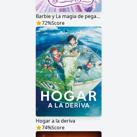
Barbie y La magia de pegaso
72
%
Score
Hogar a la deriva
74
%
Score