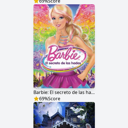
69
%
Score
Barbie: El secreto de las hadas
69
%
Score