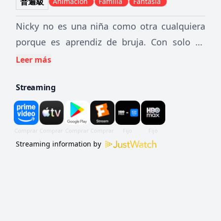
普遍級
Animación
Familia
Fantasía
Nicky no es una niña como otra cualquiera
porque es aprendiz de bruja. Con solo 13
años y por tradición del oficio que está
Leer más
aprendiendo, la niña tiene que abandonar la
Streaming
casa de sus padres y buscar algún sitio
donde sean necesarios sus servicios de
bruja. Para emprender el viaje, Nicky se
acompaña de su amigo Jiji y también de su
Streaming information by
gato; juntos, y sobre una escoba voladora,
los amigos se instalan en un pueblecito que
da al mar, donde la niña empezará a
conocerse verdaderamente a sí misma.