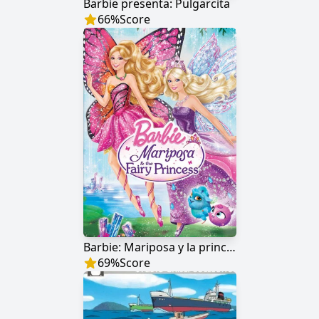
Barbie presenta: Pulgarcita
66
%
Score
Barbie: Mariposa y la princesa de las hadas
69
%
Score