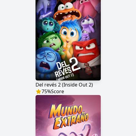
Del revés 2 (Inside Out 2)
75
%
Score