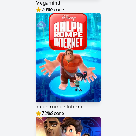
Megamind
70
%
Score
Ralph rompe Internet
72
%
Score