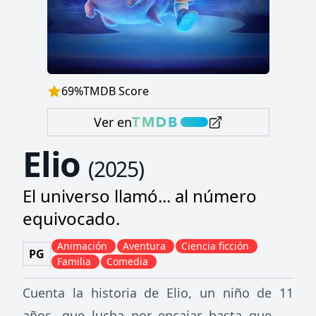
69
%
TMDB Score
Ver en
Elio
(
2025
)
El universo llamó... al número
equivocado.
Animación
Aventura
Ciencia ficción
PG
Familia
Comedia
Cuenta la historia de Elio, un niño de 11
años, que lucha por encajar hasta que de