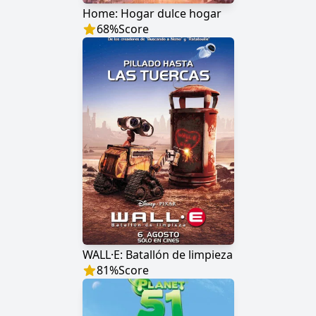
Home: Hogar dulce hogar
68
%
Score
WALL·E: Batallón de limpieza
81
%
Score