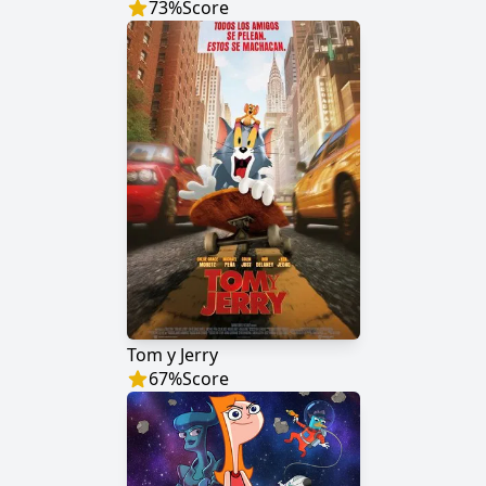
73
%
Score
Tom y Jerry
67
%
Score