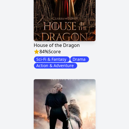
House of the Dragon
84
%
Score
Sci-Fi & Fantasy
Drama
Action & Adventure