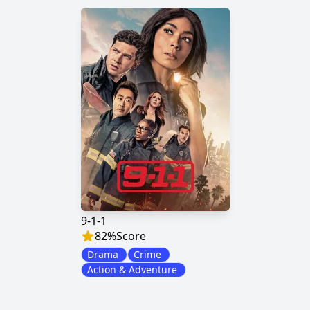
9-1-1
82
%
Score
Drama
Crime
Action & Adventure