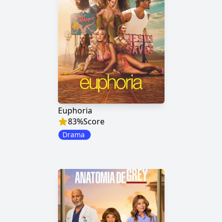
Euphoria
83
%
Score
Drama