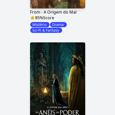
From - A Origem do Mal
85
%
Score
Mistério
Drama
Sci-Fi & Fantasy