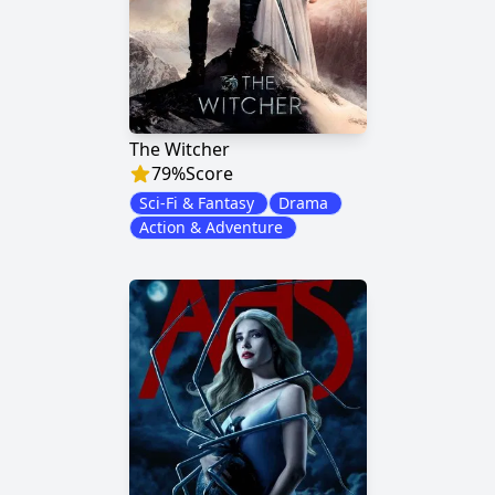
The Witcher
79
%
Score
Sci-Fi & Fantasy
Drama
Action & Adventure