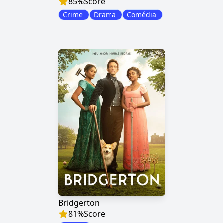
85
%
Score
Crime
Drama
Comédia
Bridgerton
81
%
Score