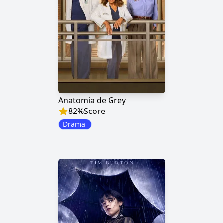
Anatomia de Grey
82
%
Score
Drama