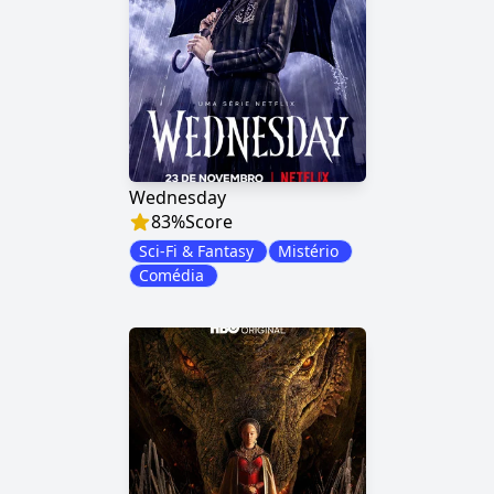
Wednesday
83
%
Score
Sci-Fi & Fantasy
Mistério
Comédia