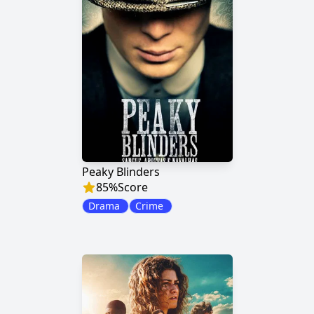
Peaky Blinders
85
%
Score
Drama
Crime