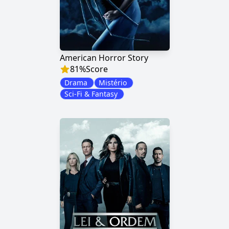
American Horror Story
81
%
Score
Drama
Mistério
Sci-Fi & Fantasy