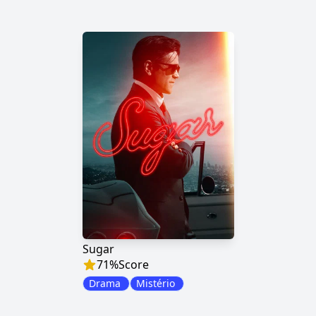
Sugar
71
%
Score
Drama
Mistério