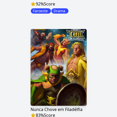
92
%
Score
Faroeste
Drama
Nunca Chove em Filadélfia
83
%
Score