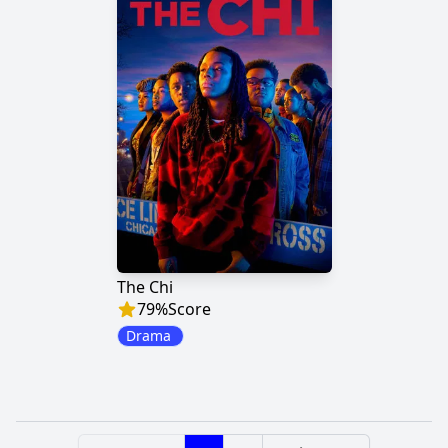
The Chi
79
%
Score
Drama