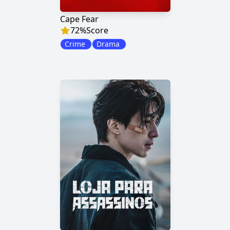
Cape Fear
72
%
Score
Crime
Drama