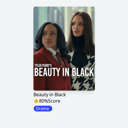
Beauty in Black
80
%
Score
Drama