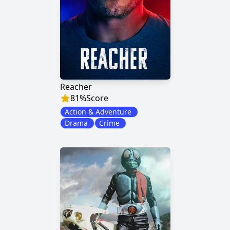
Reacher
81
%
Score
Action & Adventure
Drama
Crime