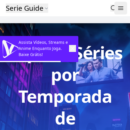
Serie Guide
Assista Vídeos, Streams e
Explore Séries
Anime Enquanto Joga.
Baixe Grátis!
por
Temporada
de