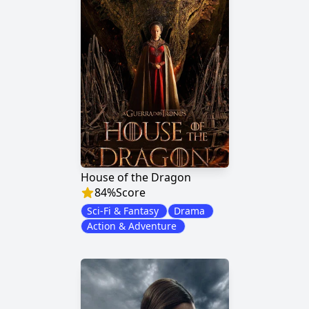
House of the Dragon
84
%
Score
Sci-Fi & Fantasy
Drama
Action & Adventure