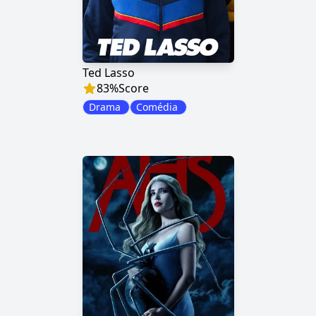
Ted Lasso
83
%
Score
Drama
Comédia