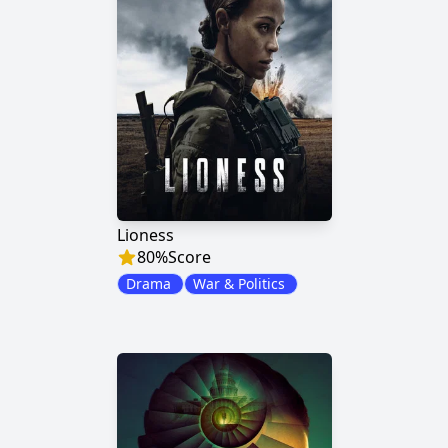
Lioness
80
%
Score
Drama
War & Politics