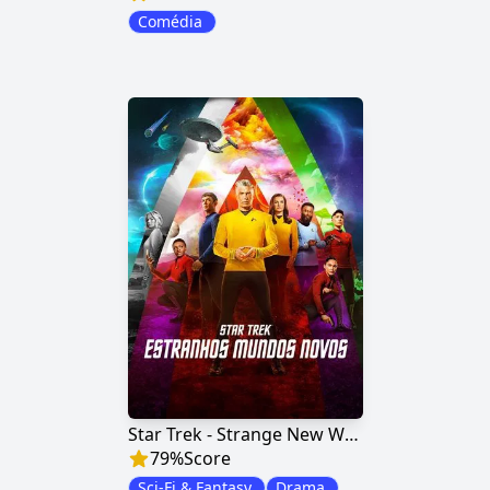
Comédia
Star Trek - Strange New Worlds
79
%
Score
Sci-Fi & Fantasy
Drama