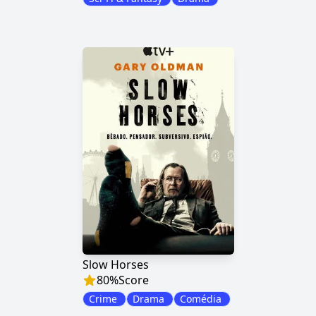
Slow Horses
80
%
Score
Crime
Drama
Comédia