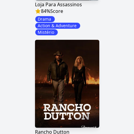
Loja Para Assassinos
84
%
Score
Drama
Action & Adventure
Mistério
Rancho Dutton