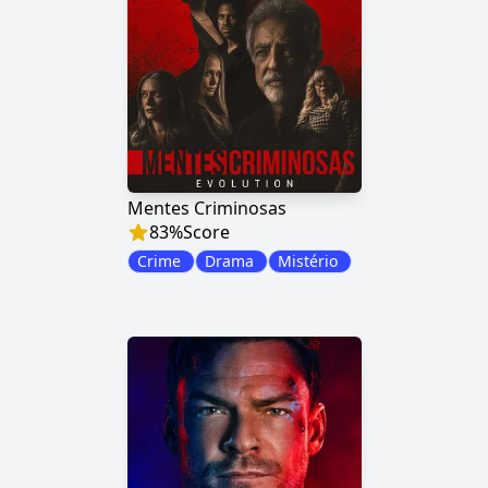
Mentes Criminosas
83
%
Score
Crime
Drama
Mistério