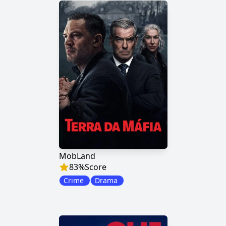
MobLand
83
%
Score
Crime
Drama