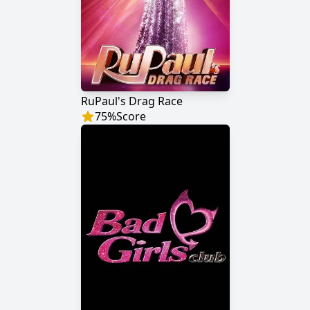
RuPaul's Drag Race
75
%
Score