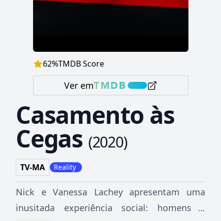
62
%
TMDB Score
Ver em
Casamento às
Cegas
(
2020
)
TV-MA
Reality
Nick e Vanessa Lachey apresentam uma
inusitada experiência social: homens e