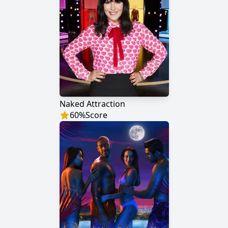
Naked Attraction
60
%
Score