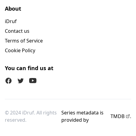
About
iDruf
Contact us
Terms of Service
Cookie Policy
You can find us at
Facebook
Twitter (X)
Youtube
© 2024 iDruf. All rights
Series metadata is
TMDB
.
reserved.
provided by