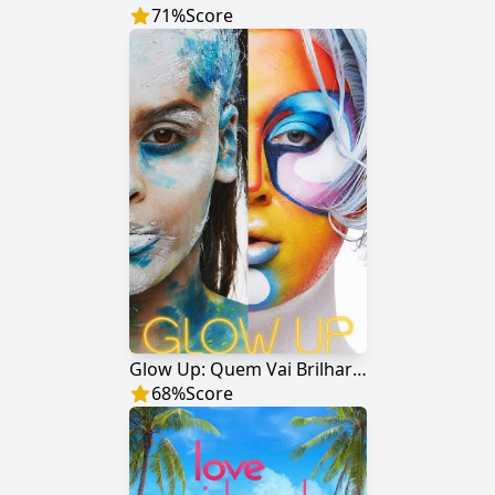
71
%
Score
Glow Up: Quem Vai Brilhar Mais?
68
%
Score