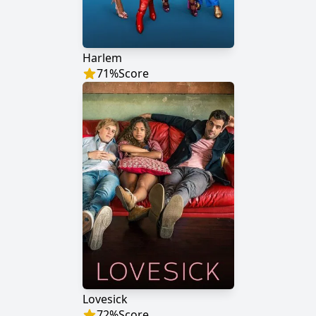
Harlem
71
%
Score
Lovesick
72
%
Score