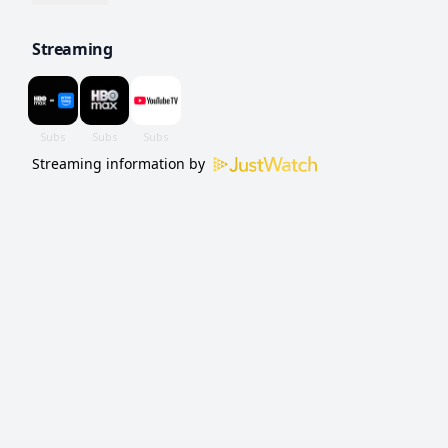
única noite é na verdade uma estrela de
Streaming
cinema.
Streaming information by