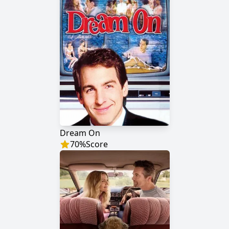
Dream On
70
%
Score