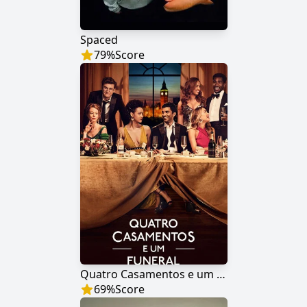
Spaced
79
%
Score
Quatro Casamentos e um Funeral
69
%
Score