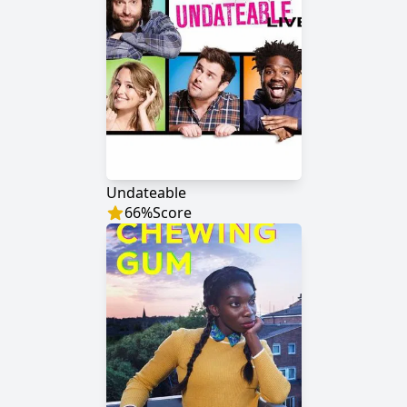
Undateable
66
%
Score