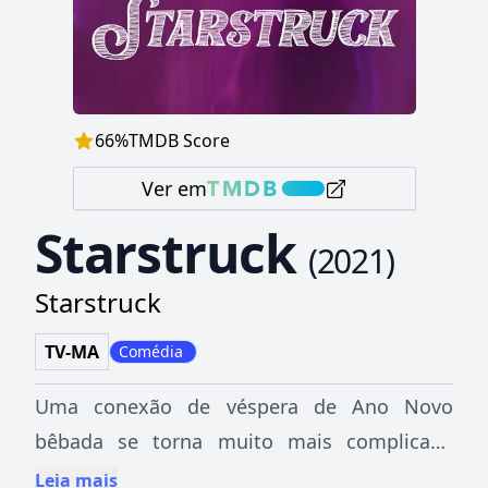
66
%
TMDB Score
Ver em
Starstruck
(
2021
)
Starstruck
TV-MA
Comédia
Uma conexão de véspera de Ano Novo
bêbada se torna muito mais complicada
para Jessie quando ela descobre que sua
Leia mais