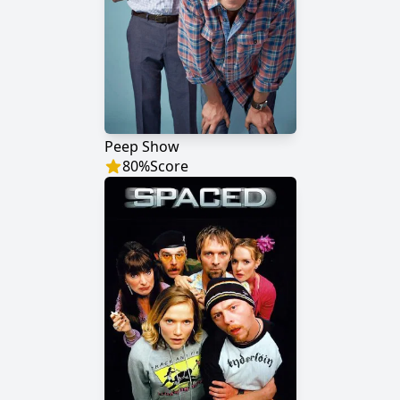
Peep Show
80
%
Score