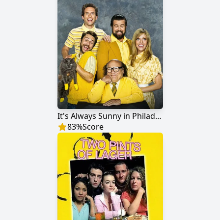
It's Always Sunny in Philadelphia
83
%
Score