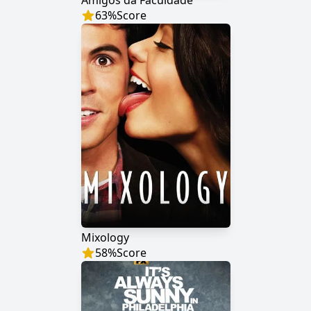
Amigos da Faculdade
63
%
Score
Mixology
58
%
Score