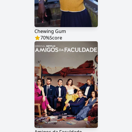
Chewing Gum
70
%
Score