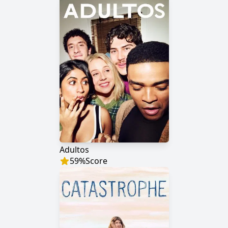
Adultos
59
%
Score