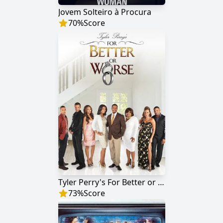
Jovem Solteiro à Procura
70
%
Score
Tyler Perry's For Better or Worse
73
%
Score