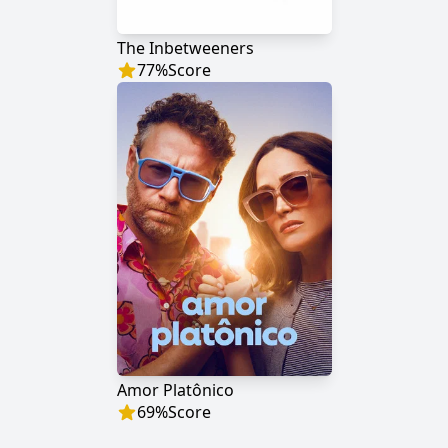
The Inbetweeners
77
%
Score
Amor Platônico
69
%
Score