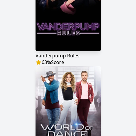
Vanderpump Rules
63
%
Score