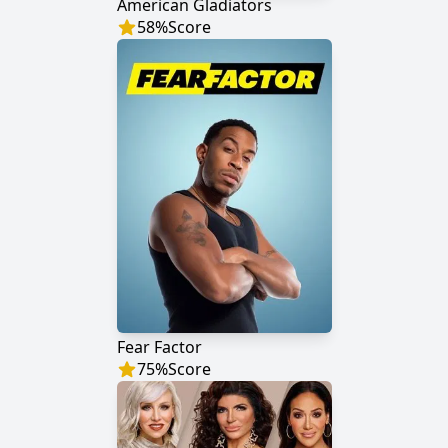
American Gladiators
58
%
Score
Fear Factor
75
%
Score