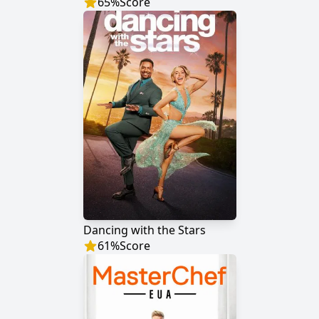
65
%
Score
Dancing with the Stars
61
%
Score