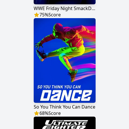
WWE Friday Night SmackDown
75
%
Score
So You Think You Can Dance
68
%
Score