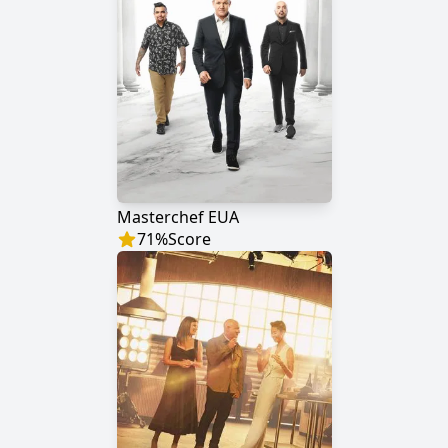
Masterchef EUA
71
%
Score