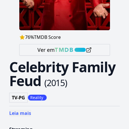
76
%
TMDB Score
Ver em
Celebrity Family
Feud
(
2015
)
TV-PG
Reality
Leia mais