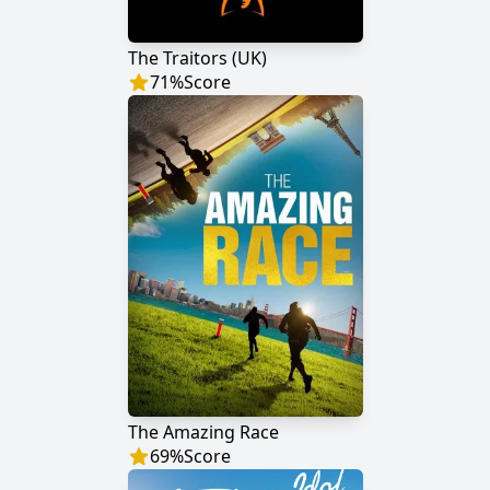
The Traitors (UK)
71
%
Score
The Amazing Race
69
%
Score