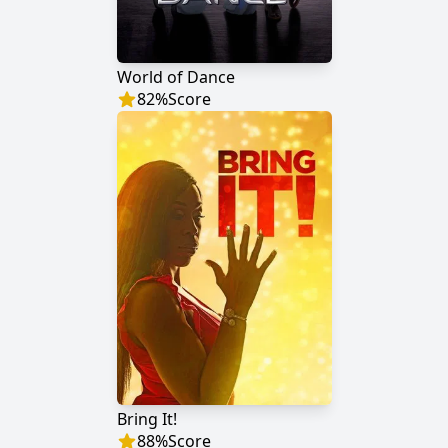
World of Dance
82
%
Score
Bring It!
88
%
Score