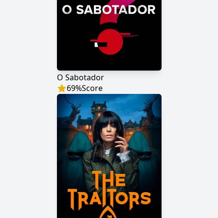
O Sabotador
69
%
Score