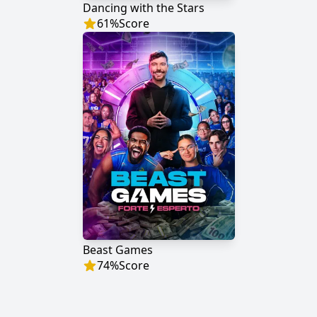
Dancing with the Stars
61
%
Score
Beast Games
74
%
Score