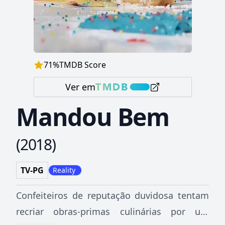
71
%
TMDB Score
Ver em
Mandou Bem
(
2018
)
TV-PG
Reality
Confeiteiros de reputação duvidosa tentam
recriar obras-primas culinárias por um