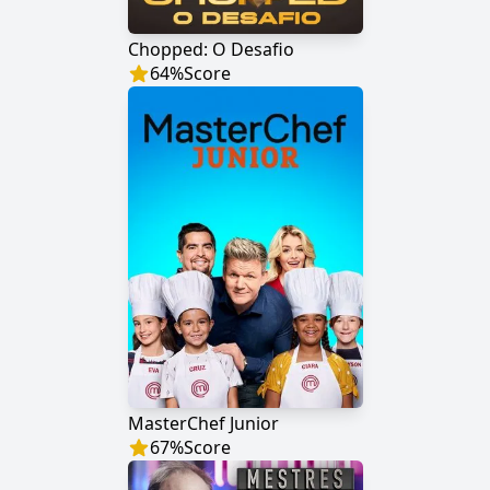
Chopped: O Desafio
64
%
Score
MasterChef Junior
67
%
Score