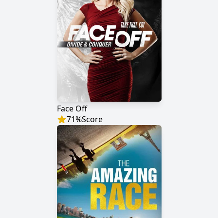
Face Off
71
%
Score