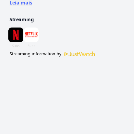
prêmio de 10 mil dólares. Meio competição
Leia mais
gourmet, meio bagunça na cozinha.
Streaming
Streaming information by