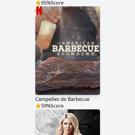
65
%
Score
Campeões do Barbecue
59
%
Score