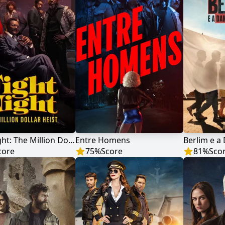
Fight Night: The Million Dollar Heist
Entre Homens
core
75
%
Score
81
%
Sco