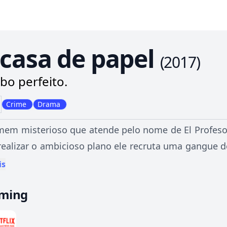
 casa de papel
(
2017
)
bo perfeito.
Crime
Drama
m misterioso que atende pelo nome de El Profesor,
realizar o ambicioso plano ele recruta uma gangue 
a a perder. O objetivo é infiltrar na Casa da Moeda
is
s. Para fazer isso eles precisam de onze dias de recl
aming
a e sete reféns e as forças da Polícia de Elite, co
r.