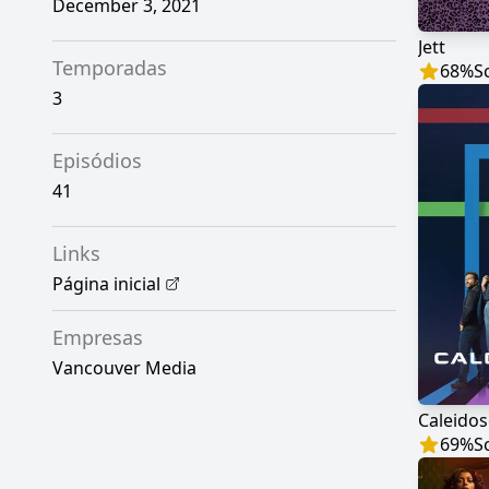
December 3, 2021
Jett
Temporadas
68
%
S
3
Episódios
41
Links
Página inicial
Empresas
Vancouver Media
Caleido
69
%
S