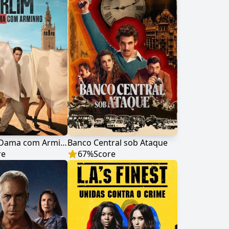
Berlim e a Dama com Arminho
Banco Central sob Ataque
re
67
%
Score