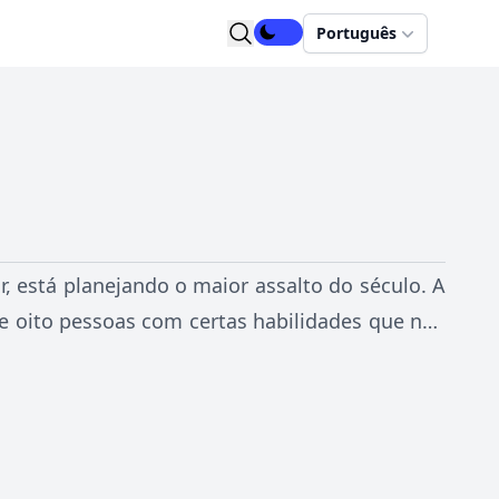
Português
 está planejando o maior assalto do século. A
de oito pessoas com certas habilidades que não
, de modo que eles possam imprimir 2,4 bilhões
usão, durante o qual eles vão ter que lidar com
m cenas de muita ação e planos brilhantes de El