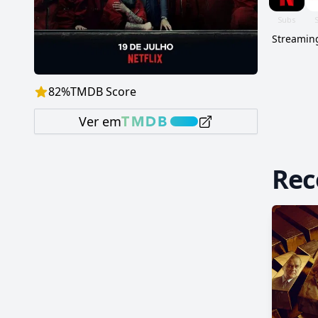
Streaming
82
%
TMDB Score
Ver em
Re