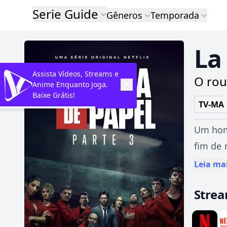
Serie Guide
Gêneros
Temporada
La
Assista Vídeos, Streams e
O rou
Anime Enquanto Joga.
Baixe Grátis!
TV-MA
Um home
fim de 
tem nad
Leia ma
de euro
Stre
sessent
Profeso