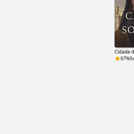
Cidade 
67
%
S