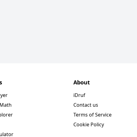
s
About
ayer
iDruf
 Math
Contact us
plorer
Terms of Service
Cookie Policy
ulator