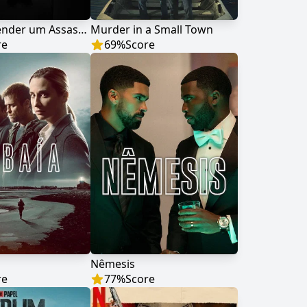
Como Defender um Assassino
Murder in a Small Town
re
69
%
Score
Nêmesis
re
77
%
Score