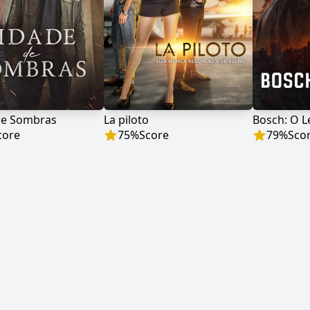
de Sombras
La piloto
Bosch: O 
core
75
%
Score
79
%
Sco