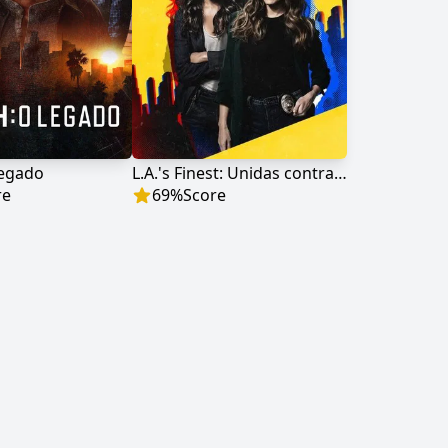
Legado
L.A.'s Finest: Unidas contra o Crime
re
69
%
Score