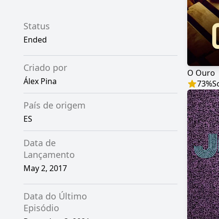
Status
Ended
Criado por
O Ouro
Álex Pina
73
%
S
País de origem
ES
Data de
Lançamento
May 2, 2017
Data do Último
Episódio