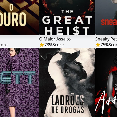
O Maior Assalto
Sneaky Pe
core
73
%
Score
75
%
Sco