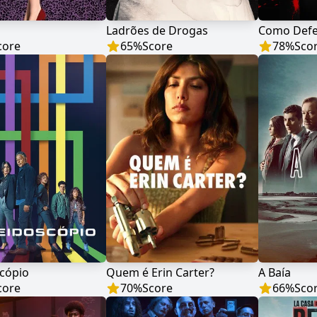
Ladrões de Drogas
core
65
%
Score
78
%
Sco
scópio
Quem é Erin Carter?
A Baía
core
70
%
Score
66
%
Sco