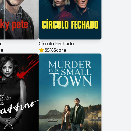
te
Círculo Fechado
re
65
%
Score