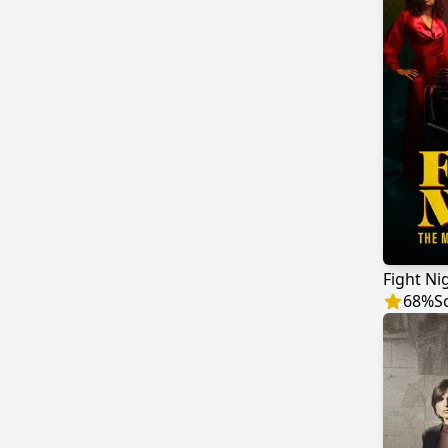
68
%
S