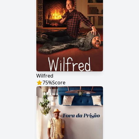
Wilfred
75
%
Score