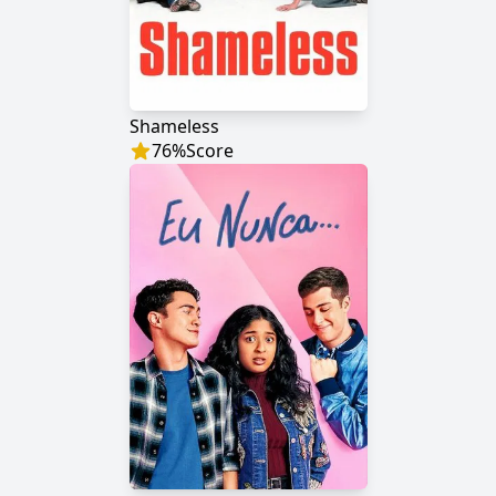
Shameless
76
%
Score