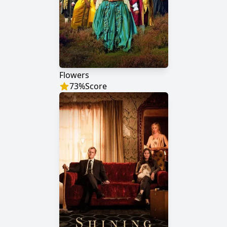
Flowers
73
%
Score