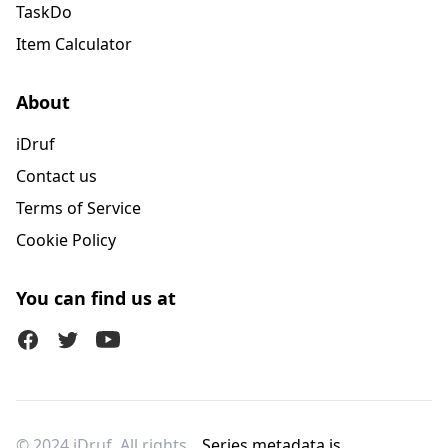
TaskDo
Item Calculator
About
iDruf
Contact us
Terms of Service
Cookie Policy
You can find us at
Facebook
Twitter (X)
Youtube
© 2024 iDruf. All rights
Series metadata is