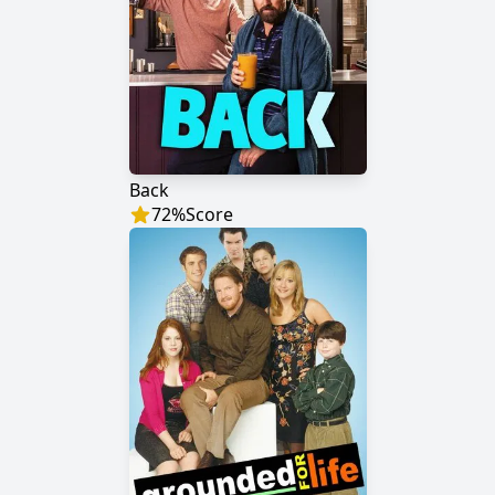
Back
72
%
Score