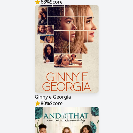
68
%
Score
Ginny e Georgia
80
%
Score