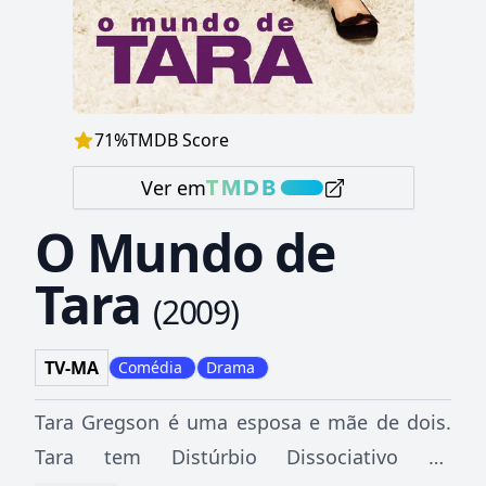
71
%
TMDB Score
Ver em
O Mundo de
Tara
(
2009
)
TV-MA
Comédia
Drama
Tara Gregson é uma esposa e mãe de dois.
Tara tem Distúrbio Dissociativo de