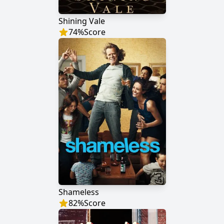
Shining Vale
74
%
Score
Shameless
82
%
Score