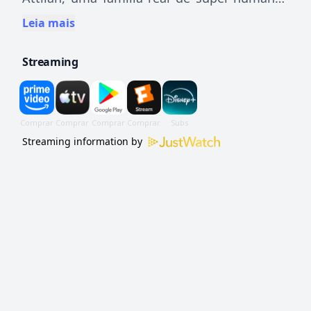
liderada pelo Raio Negro é obrigada a se
Leia mais
refugiar na Terra.
Streaming
Streaming information by