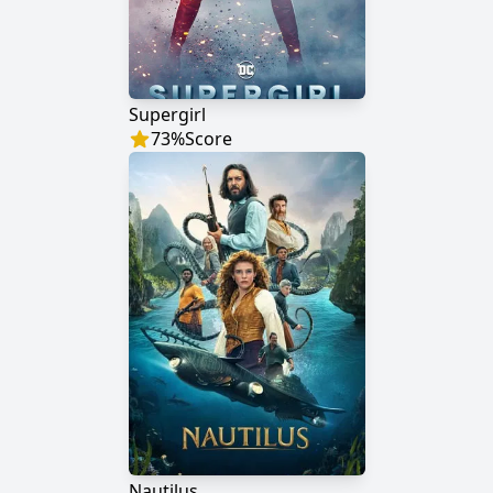
Supergirl
73
%
Score
Nautilus