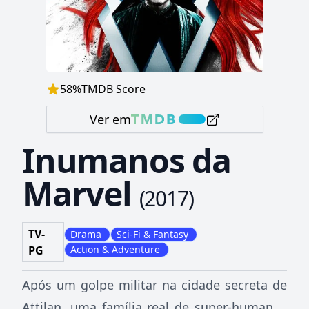
58
%
TMDB Score
Ver em
Inumanos da
Marvel
(
2017
)
TV-
Drama
Sci-Fi & Fantasy
PG
Action & Adventure
Após um golpe militar na cidade secreta de
Attilan, uma família real de super-humanos