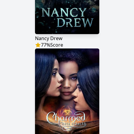
Nancy Drew
77
%
Score