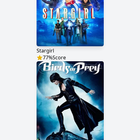
Stargirl
77
%
Score