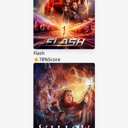
Flash
78
%
Score