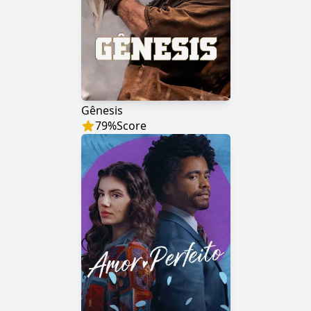
Gênesis
79
%
Score