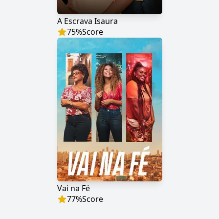
A Escrava Isaura
75
%
Score
Vai na Fé
77
%
Score