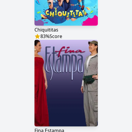
Chiquititas
83
%
Score
Fina Estampa