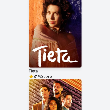
Tieta
81
%
Score