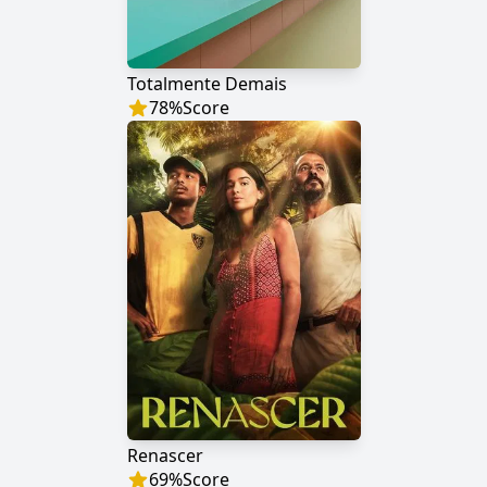
Totalmente Demais
78
%
Score
Renascer
69
%
Score