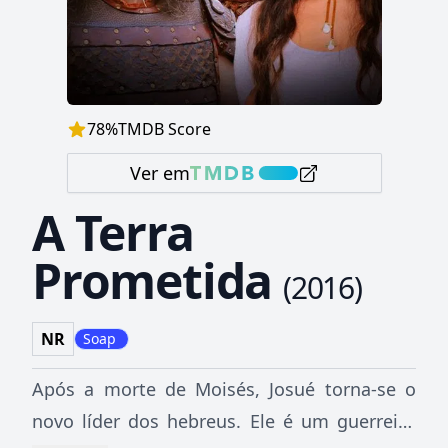
78
%
TMDB Score
Ver em
A Terra
Prometida
(
2016
)
NR
Soap
Após a morte de Moisés, Josué torna-se o
novo líder dos hebreus. Ele é um guerreiro