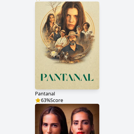
Pantanal
63
%
Score