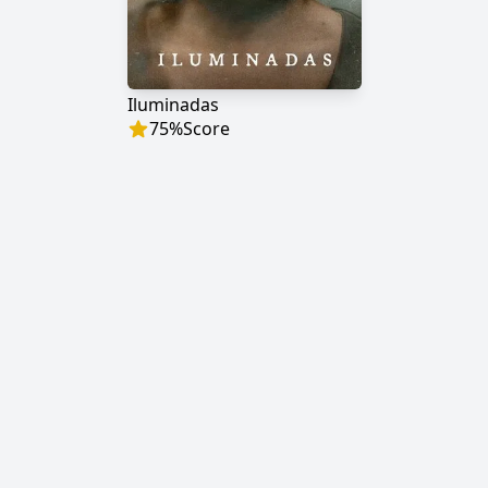
Iluminadas
75
%
Score