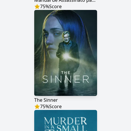
Manual de Assassinato para Boas Garotas
75
%
Score
The Sinner
75
%
Score