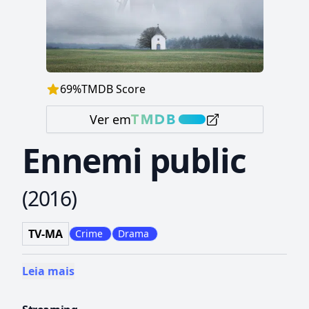
69
%
TMDB Score
Ver em
Ennemi public
(
2016
)
TV-MA
Crime
Drama
Leia mais