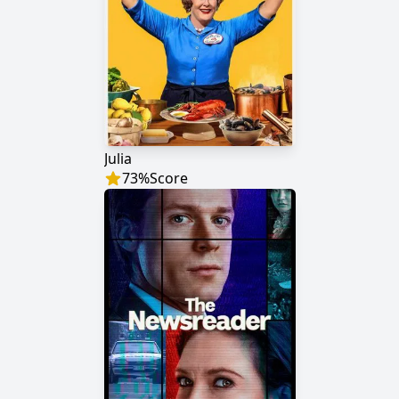
Julia
73
%
Score