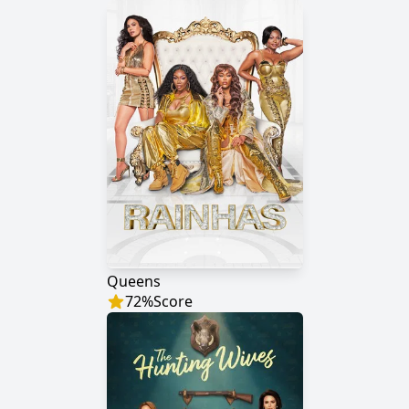
Queens
72
%
Score