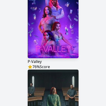
P-Valley
76
%
Score