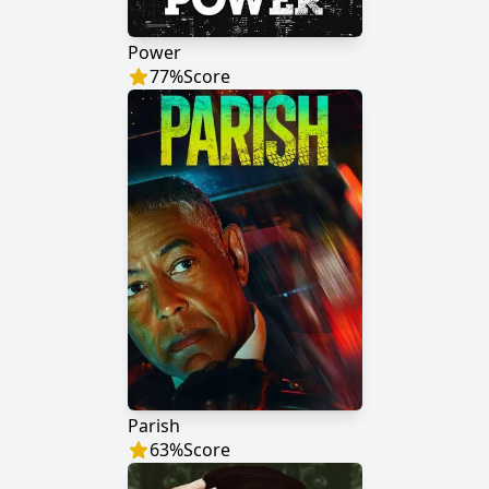
Power
77
%
Score
Parish
63
%
Score