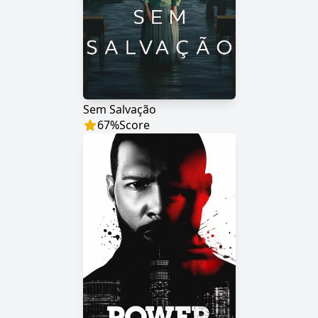
Sem Salvação
67
%
Score