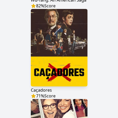
Wu-Tang: An American Saga
82
%
Score
Caçadores
71
%
Score