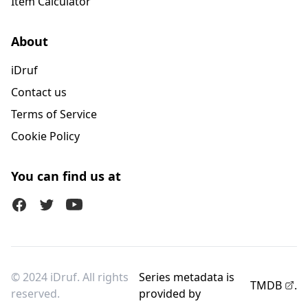
Item Calculator
About
iDruf
Contact us
Terms of Service
Cookie Policy
You can find us at
Facebook
Twitter (X)
Youtube
© 2024 iDruf. All rights
Series metadata is
TMDB
.
reserved.
provided by