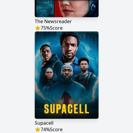
The Newsreader
75
%
Score
Supacell
74
%
Score