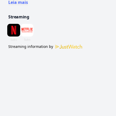
nova forma de expressão que mudará a
Leia mais
história da música.
Streaming
Streaming information by