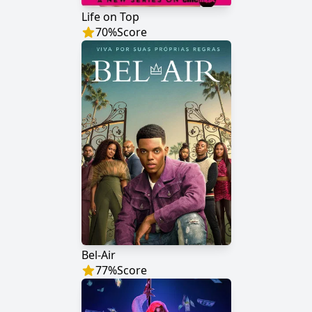
Life on Top
70
%
Score
Bel-Air
77
%
Score