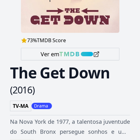
73
%
TMDB Score
Ver em
The Get Down
(
2016
)
TV-MA
Drama
Na Nova York de 1977, a talentosa juventude
do South Bronx persegue sonhos e uma