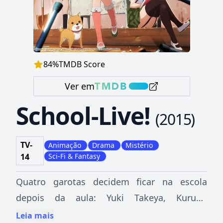
84
%
TMDB Score
Ver em
School-Live!
(
2015
)
TV-
Animação
Drama
Mistério
14
Sci-Fi & Fantasy
Quatro garotas decidem ficar na escola
depois da aula: Yuki Takeya, Kurumi
Ebisuzawa, Yuuki Wakasa, Miki Naoki. No
Leia mais