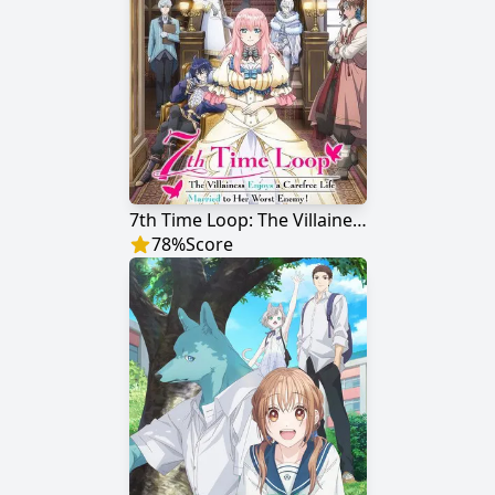
7th Time Loop: The Villainess Enjoys a Carefree Life Married to Her Worst Enemy!
78
%
Score