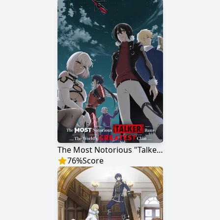
The Most Notorious "Talker" Runs the World's Greatest Clan
76
%
Score