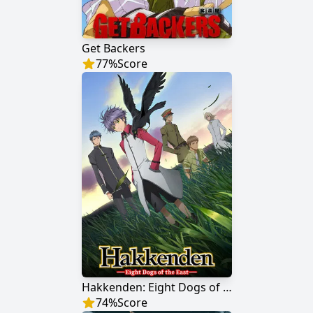
Get Backers
77
%
Score
Hakkenden: Eight Dogs of the East
74
%
Score