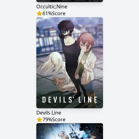
Occultic;Nine
61
%
Score
Devils Line
79
%
Score