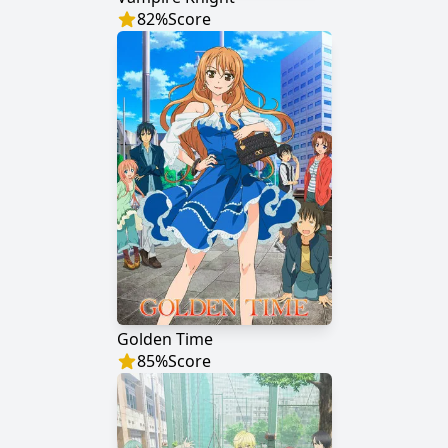
82
%
Score
Golden Time
85
%
Score