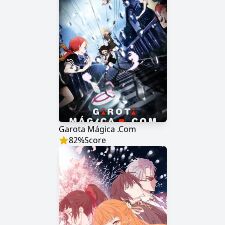
Garota Mágica .Com
82
%
Score