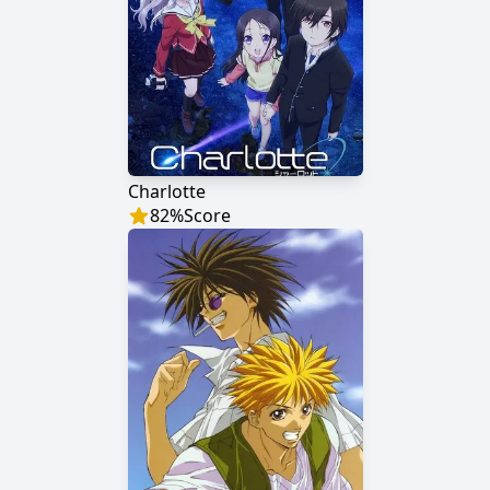
Charlotte
82
%
Score