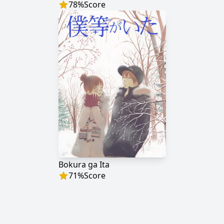
78
%
Score
Bokura ga Ita
71
%
Score