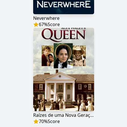
Neverwhere
67
%
Score
Raízes de uma Nova Geração
70
%
Score