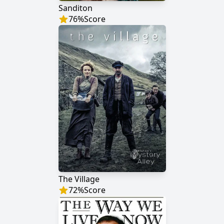
Sanditon
76
%
Score
The Village
72
%
Score