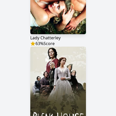
Lady Chatterley
63
%
Score