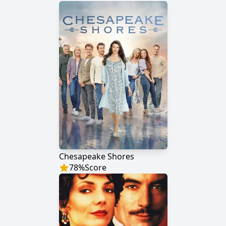
Chesapeake Shores
78
%
Score