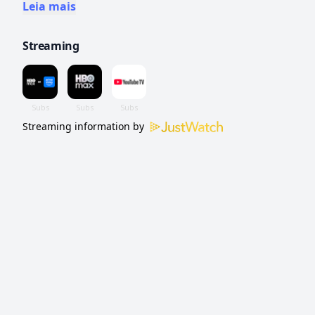
dos membros do Conselho local.
Leia mais
Streaming
Streaming information by