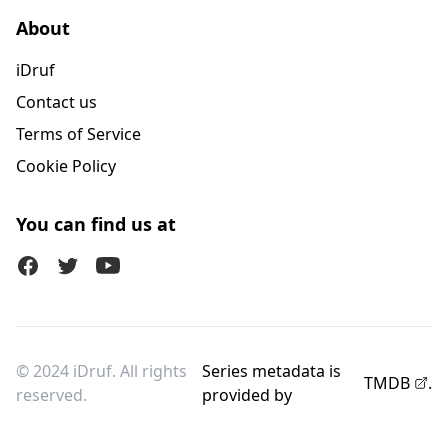
About
iDruf
Contact us
Terms of Service
Cookie Policy
You can find us at
Facebook
Twitter (X)
Youtube
© 2024 iDruf. All rights
Series metadata is
TMDB
.
reserved.
provided by