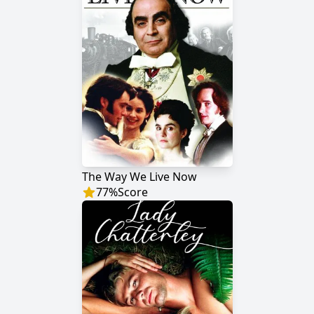
The Way We Live Now
77
%
Score