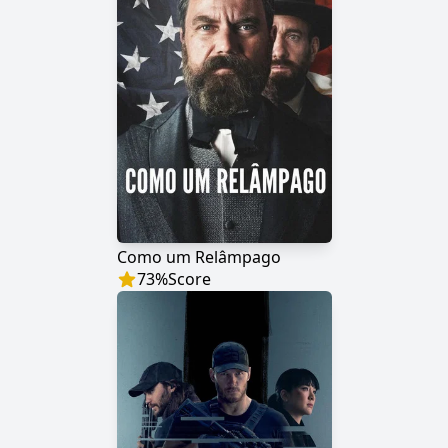
Como um Relâmpago
73
%
Score