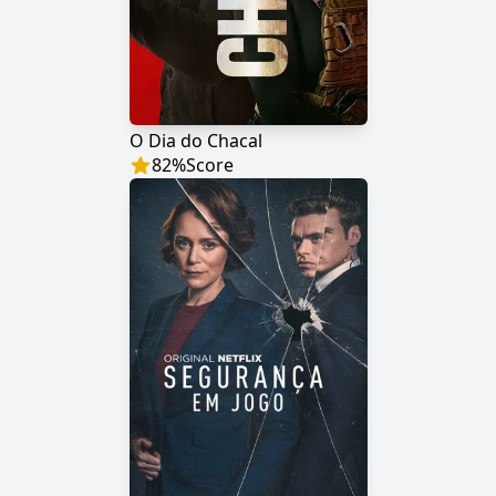
O Dia do Chacal
82
%
Score