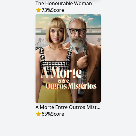
The Honourable Woman
73
%
Score
A Morte Entre Outros Mistérios
65
%
Score