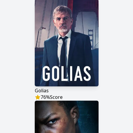
Golias
76
%
Score