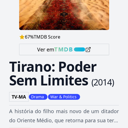
67
%
TMDB Score
Ver em
Tirano: Poder
Sem Limites
(
2014
)
TV-MA
Drama
War & Politics
A história do filho mais novo de um ditador
do Oriente Médio, que retorna para sua terra