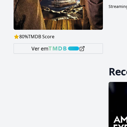
Streaming
80
%
TMDB Score
Ver em
Re