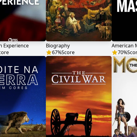
n Experience
Biography
American 
core
67
%
Score
70
%
Sco