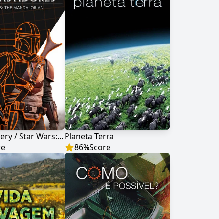
Disney Gallery / Star Wars: The Mandalorian
Planeta Terra
re
86
%
Score