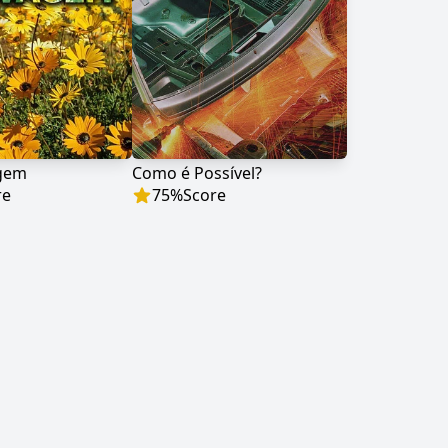
agem
Como é Possível?
re
75
%
Score