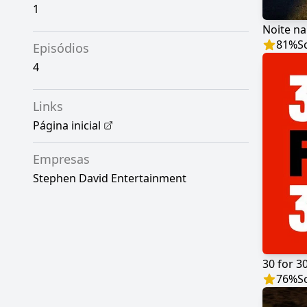
1
Noite na
81
%
S
Episódios
4
Links
Página inicial
Empresas
Stephen David Entertainment
30 for 3
76
%
S