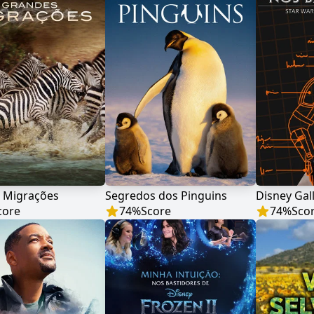
 Migrações
Segredos dos Pinguins
core
74
%
Score
74
%
Sco