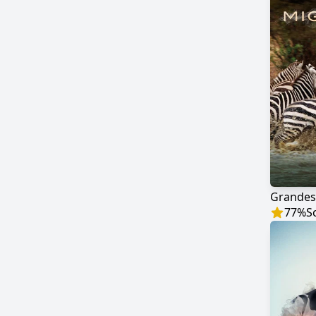
Grandes
77
%
S