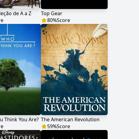
leção de A a Z
Top Gear
re
80
%
Score
u Think You Are?
The American Revolution
re
59
%
Score