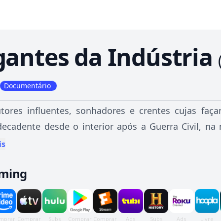
gantes da Indústria
Documentário
utores influentes, sonhadores e crentes cujas fa
ecadente desde o interior após a Guerra Civil, na
undo já viu. The Men Who Built America é a histór
is
atapultaram para a prosperidade.
aming