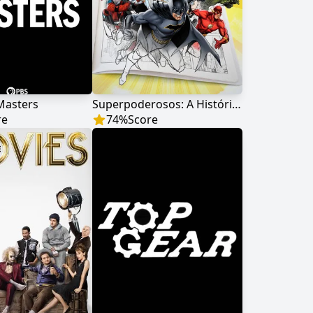
Masters
Superpoderosos: A História da DC
re
74
%
Score