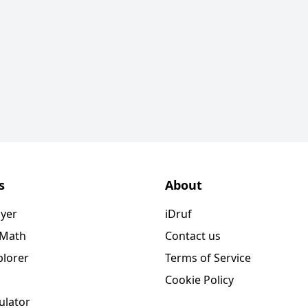
s
About
ayer
iDruf
 Math
Contact us
plorer
Terms of Service
Cookie Policy
ulator