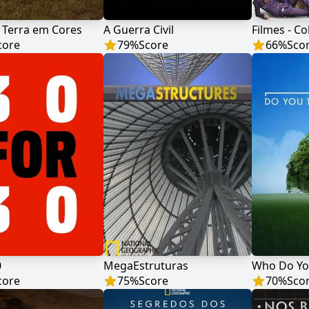
 Terra em Cores
A Guerra Civil
Filmes - Co
core
79
%
Score
66
%
Sco
0
MegaEstruturas
Who Do Yo
core
75
%
Score
70
%
Sco