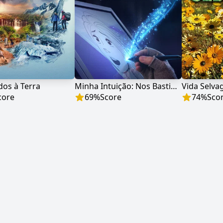
os à Terra
Minha Intuição: Nos Bastidores de Frozen 2
Vida Selv
core
69
%
Score
74
%
Sco