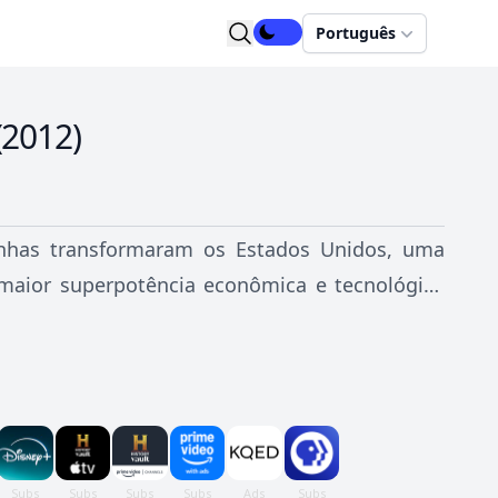
Português
(
2012
)
çanhas transformaram os Estados Unidos, uma
 maior superpotência econômica e tecnológica
ia de uma nação na encruzilhada e das pessoas