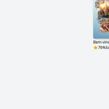
Bem-vind
76
%
S