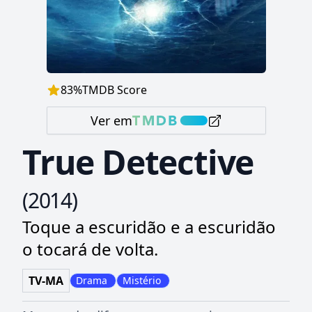
83
%
TMDB Score
Ver em
True Detective
(
2014
)
Toque a escuridão e a escuridão
o tocará de volta.
TV-MA
Drama
Mistério