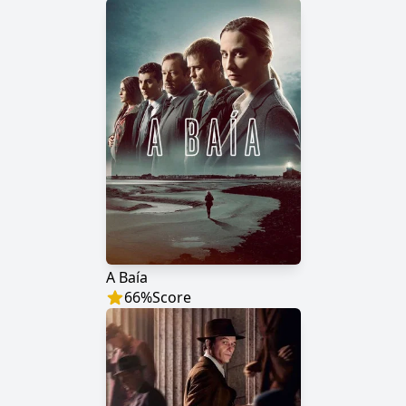
A Baía
66
%
Score