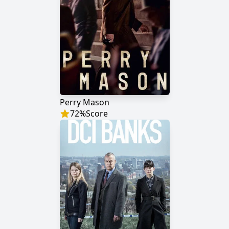
Perry Mason
72
%
Score