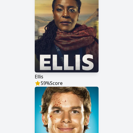
Ellis
59
%
Score