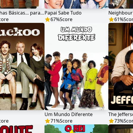
8 Regrinhas Básicas... para Namorar Minhas Filhas Adolescentes
Papai Sabe Tudo
Neighbour
core
67
%
Score
61
%
Sco
Um Mundo Diferente
The Jeffer
core
71
%
Score
73
%
Sco