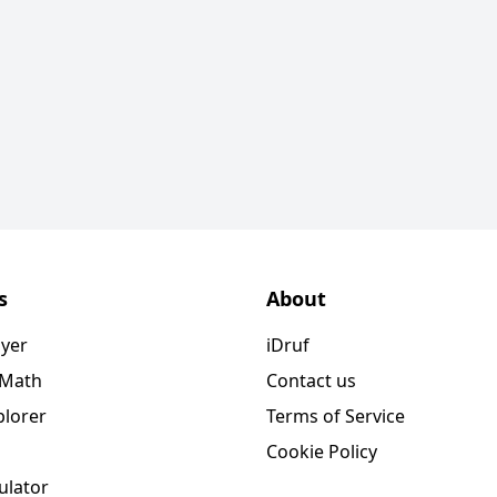
s
About
ayer
iDruf
 Math
Contact us
plorer
Terms of Service
Cookie Policy
ulator