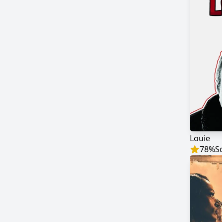
Louie
78
%
S