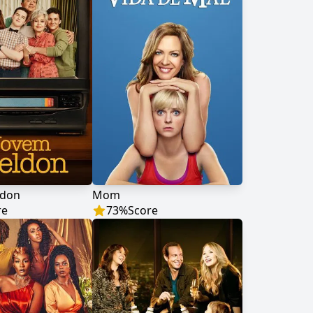
ldon
Mom
re
73
%
Score