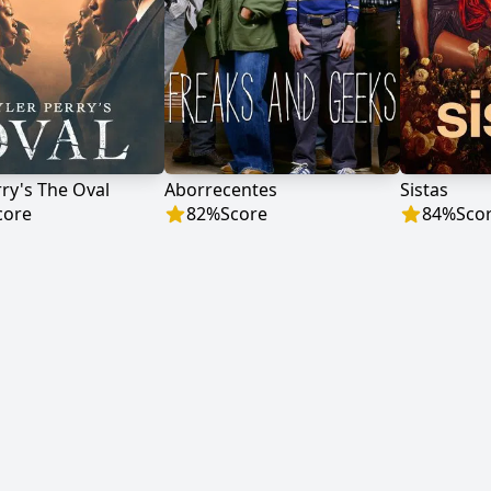
rry's The Oval
Aborrecentes
Sistas
core
82
%
Score
84
%
Sco