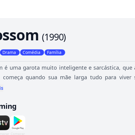
ossom
(
1990
)
Drama
Comédia
Família
 é uma garota muito inteligente e sarcástica, que
ia começa quando sua mãe larga tudo para viver 
turar a família. O pai de Blossom, Nick é um músic
is
tes lugares. Seu irmão Anthony é um ex-viciado, que l
aming
a um garoto perfeito.