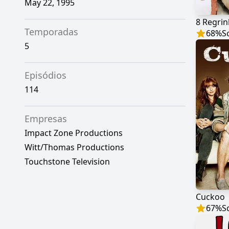
May 22, 1995
Temporadas
68
%
S
5
Episódios
114
Empresas
Impact Zone Productions
Witt/Thomas Productions
Touchstone Television
Cuckoo
67
%
S