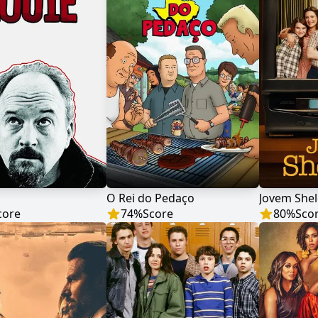
O Rei do Pedaço
Jovem She
core
74
%
Score
80
%
Sco