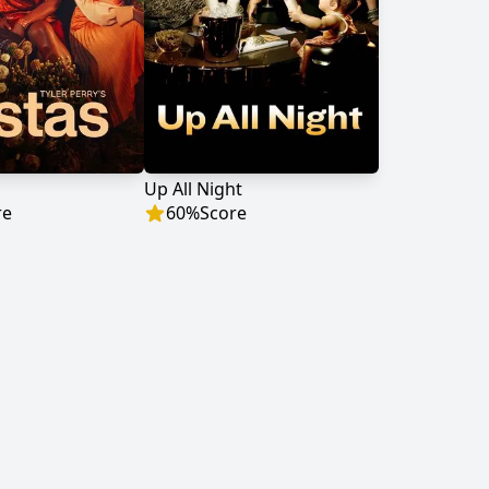
Up All Night
re
60
%
Score