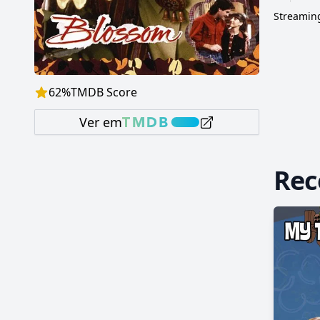
Streaming
62
%
TMDB Score
Ver em
Re