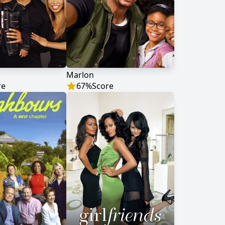
Marlon
re
67
%
Score