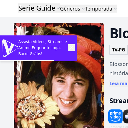
Serie Guide
Gêneros
Temporada
Bl
Assista Vídeos, Streams e
Anime Enquanto Joga.
TV-PG
Baixe Grátis!
Blossom
histór
reestru
Leia ma
diferen
Stre
se julg