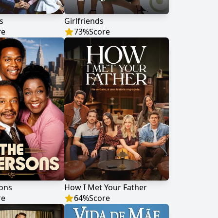
s
Girlfriends
re
73
%
Score
sons
How I Met Your Father
re
64
%
Score