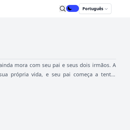
Português
 ainda mora com seu pai e seus dois irmãos. A
sua própria vida, e seu pai começa a tentar
o amador, que ganha a vida tocando pelos mais
uta para se recuperar, e Joey, seu outro irmão,