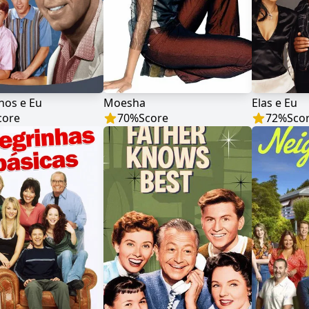
hos e Eu
Moesha
Elas e Eu
core
70
%
Score
72
%
Sco