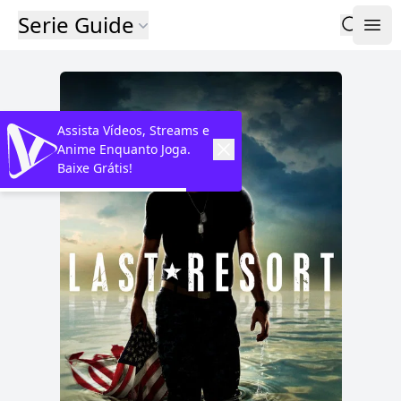
Serie Guide
Assista Vídeos, Streams e
Anime Enquanto Joga.
Baixe Grátis!