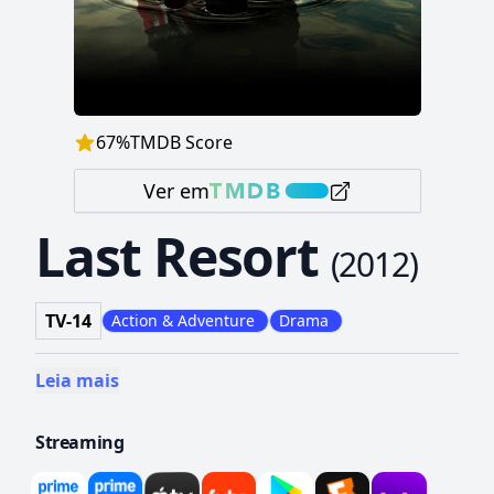
67
%
TMDB Score
Ver em
Last Resort
(
2012
)
TV-14
Action & Adventure
Drama
Leia mais
Streaming