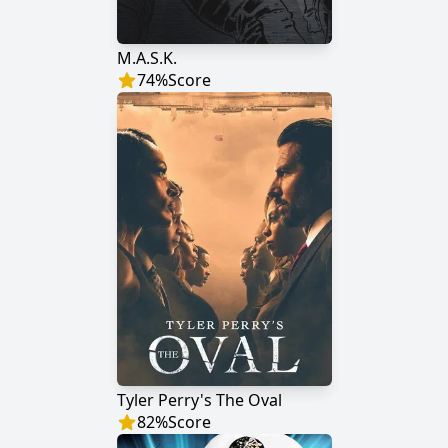
M.A.S.K.
74
%
Score
Tyler Perry's The Oval
82
%
Score