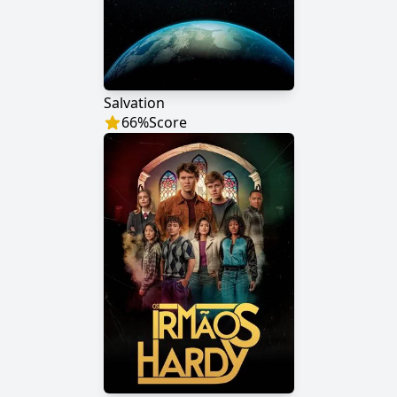
Salvation
66
%
Score