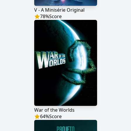
V - A Minisérie Original
78
%
Score
War of the Worlds
64
%
Score