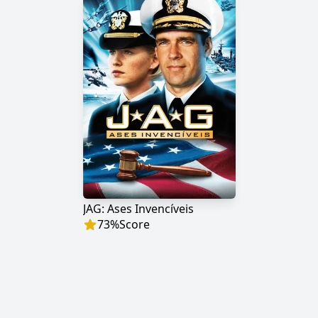
JAG: Ases Invencíveis
73
%
Score