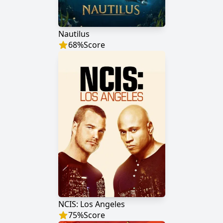
Nautilus
68
%
Score
NCIS: Los Angeles
75
%
Score