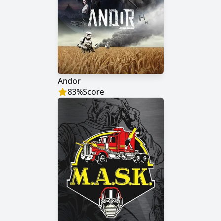
Andor
83
%
Score