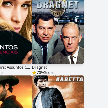
Covert Affairs: Assuntos Confidenciais
Dragnet
re
70
%
Score