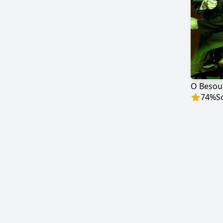
O Besou
74
%
S