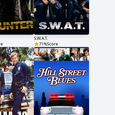
S.W.A.T.
re
71
%
Score