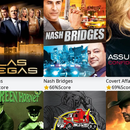
as
Nash Bridges
core
66
%
Score
69
%
Sco