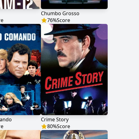
Chumbo Grosso
re
76
%
Score
mando
Crime Story
re
80
%
Score