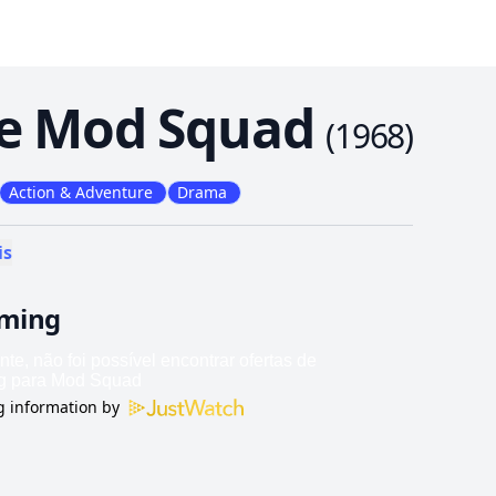
e Mod Squad
(
1968
)
Action & Adventure
Drama
is
aming
 information by