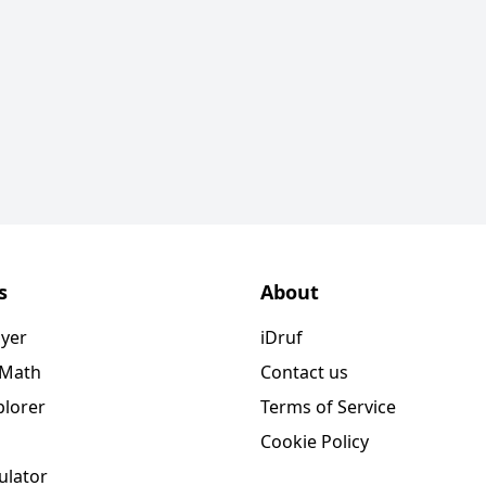
s
About
ayer
iDruf
 Math
Contact us
plorer
Terms of Service
Cookie Policy
ulator