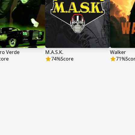
ro Verde
M.A.S.K.
Walker
core
74
%
Score
71
%
Sco