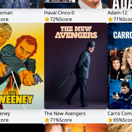
Woman
Havaí Cinco-0
Adam-12
core
72
%
Score
71
%
Sco
eney
The New Avengers
Carro Co
core
71
%
Score
65
%
Sco