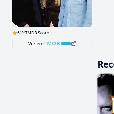
61
%
TMDB Score
Ver em
Re