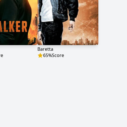
Baretta
re
65
%
Score