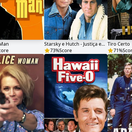
 Man
Starsky e Hutch - Justiça em Dobro
Tiro Certo
core
73
%
Score
71
%
Sco