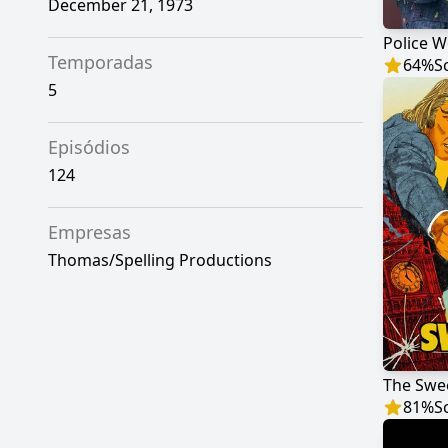
December 21, 1973
Police 
Temporadas
64
%
S
5
Episódios
124
Empresas
Thomas/Spelling Productions
The Swe
81
%
S