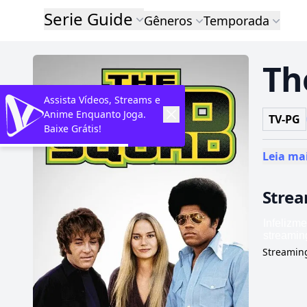
Serie Guide
Gêneros
Temporada
Th
Assista Vídeos, Streams e
Anime Enquanto Joga.
TV-PG
Baixe Grátis!
Leia ma
Stre
Streaming