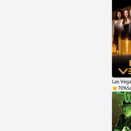
Las Veg
70
%
S