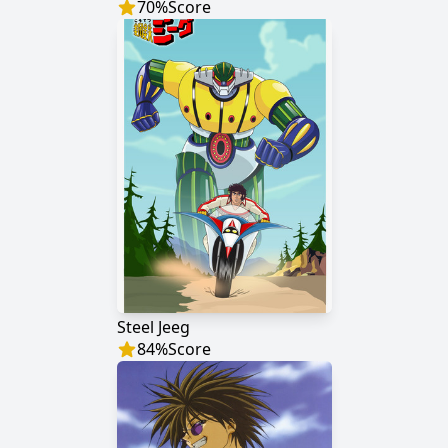
70
%
Score
Steel Jeeg
84
%
Score