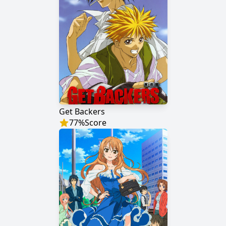
Get Backers
77
%
Score