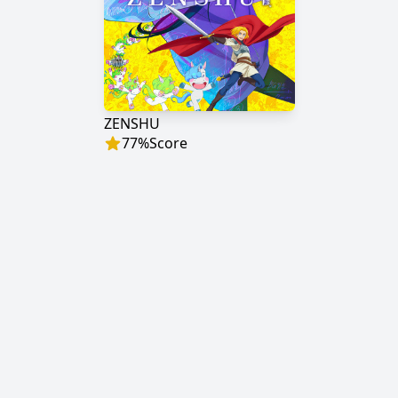
ZENSHU
77
%
Score