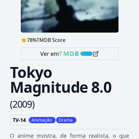
78
%
TMDB Score
Ver em
Tokyo
Magnitude 8.0
(
2009
)
TV-14
Animação
Drama
O anime mostra, de forma realista, o que