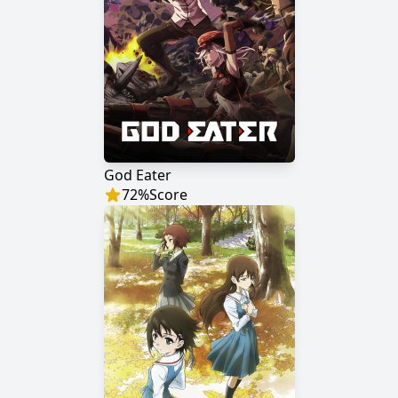
God Eater
72
%
Score