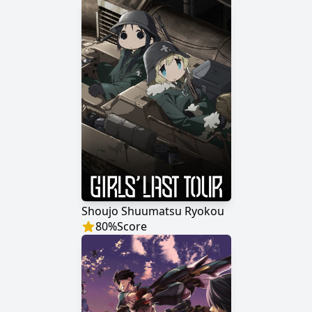
Shoujo Shuumatsu Ryokou
80
%
Score