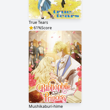
True Tears
61
%
Score
Mushikaburi-hime