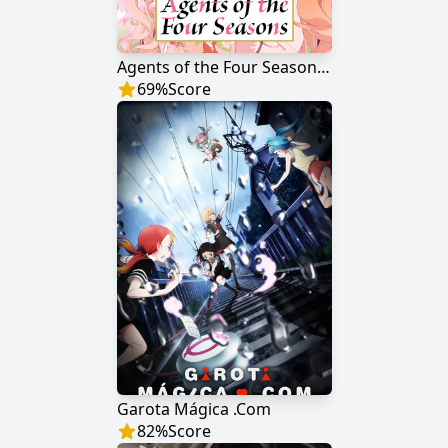
Agents of the Four Seasons: Dance of Spring
69
%
Score
Garota Mágica .Com
82
%
Score