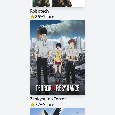
Robotech
86
%
Score
Zankyou no Terror
77
%
Score