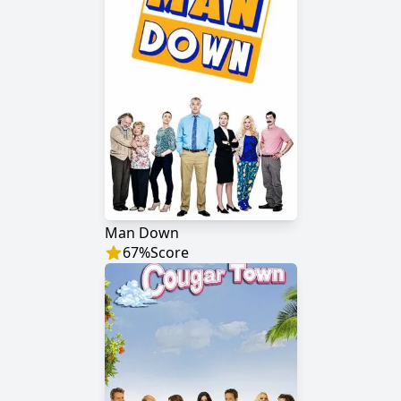
Man Down
67
%
Score