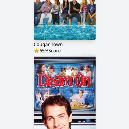
Cougar Town
65
%
Score