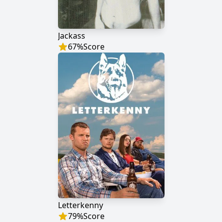
Jackass
67
%
Score
Letterkenny
79
%
Score