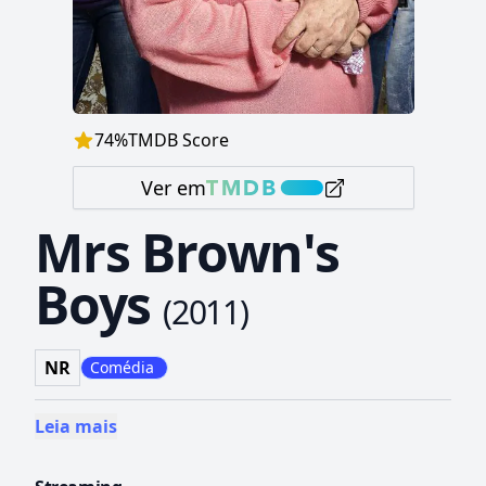
74
%
TMDB Score
Ver em
Mrs Brown's
Boys
(
2011
)
NR
Comédia
Leia mais