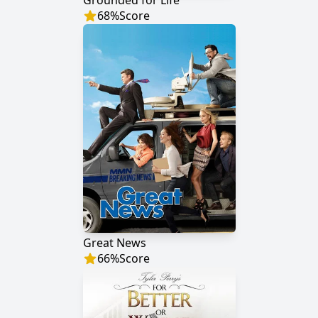
Grounded for Life
68
%
Score
Great News
66
%
Score