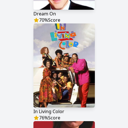
Dream On
70
%
Score
In Living Color
76
%
Score