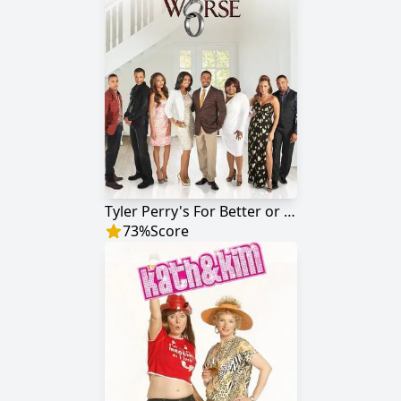
Tyler Perry's For Better or Worse
73
%
Score