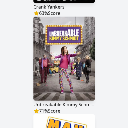
Crank Yankers
63
%
Score
Unbreakable Kimmy Schmidt
71
%
Score