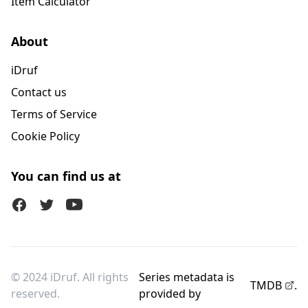
Item Calculator
About
iDruf
Contact us
Terms of Service
Cookie Policy
You can find us at
Facebook
Twitter (X)
Youtube
© 2024 iDruf. All rights
Series metadata is
TMDB
.
reserved.
provided by