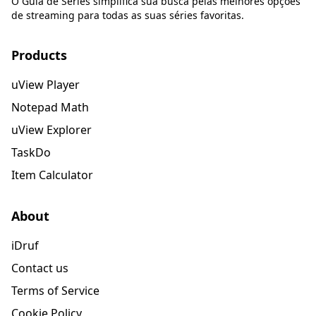
O Guia de Séries simplifica sua busca pelas melhores opções
de streaming para todas as suas séries favoritas.
Products
uView Player
Notepad Math
uView Explorer
TaskDo
Item Calculator
About
iDruf
Contact us
Terms of Service
Cookie Policy