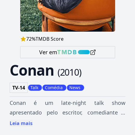
72
%
TMDB Score
Ver em
Conan
(
2010
)
TV-14
Talk
Comédia
News
Conan é um late-night talk show
apresentado pelo escritor, comediante e
produtor Conan O'Brien no canal americano
Leia mais
TBS. No brasil, o programa é exibido nos