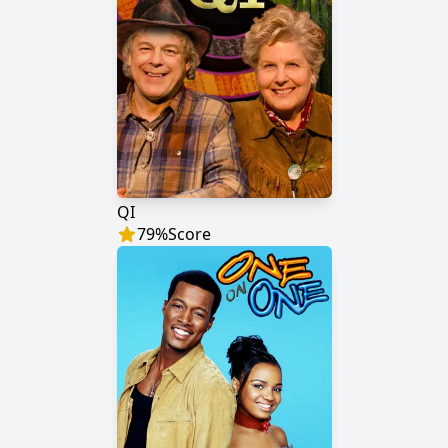
QI
79
%
Score