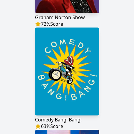
Graham Norton Show
72
%
Score
Comedy Bang! Bang!
63
%
Score