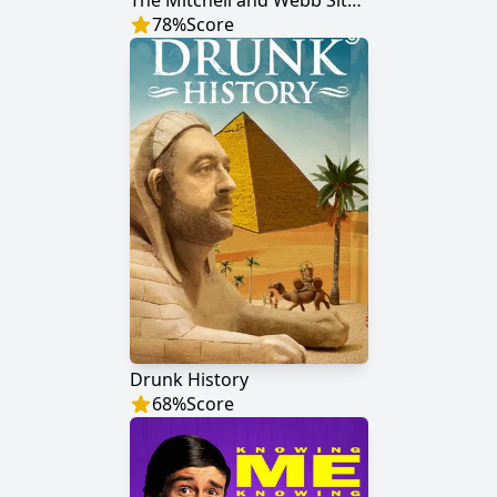
The Mitchell and Webb Situation
78
%
Score
Drunk History
68
%
Score