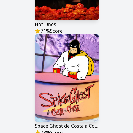
Hot Ones
71
%
Score
Space Ghost de Costa a Costa
78
%
Score