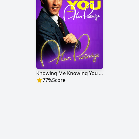
Knowing Me Knowing You with Alan Partridge
77
%
Score