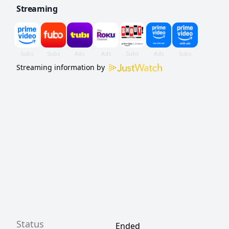
Streaming
canais da HBO.
Streaming information by
Status
Ended