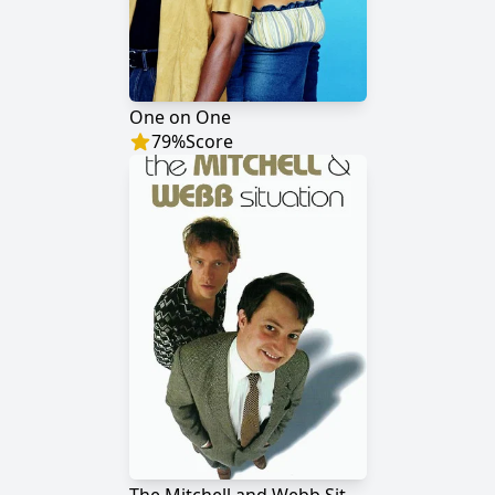
One on One
79
%
Score