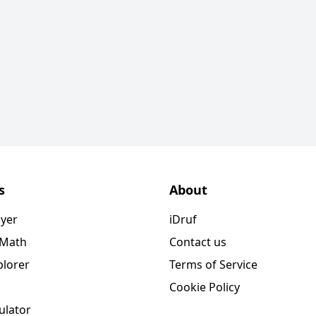
s
About
ayer
iDruf
 Math
Contact us
plorer
Terms of Service
Cookie Policy
ulator