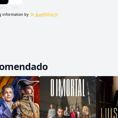
 information by
comendado