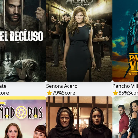
ate
Senora Acero
core
79
%
Score
85
%
Sco