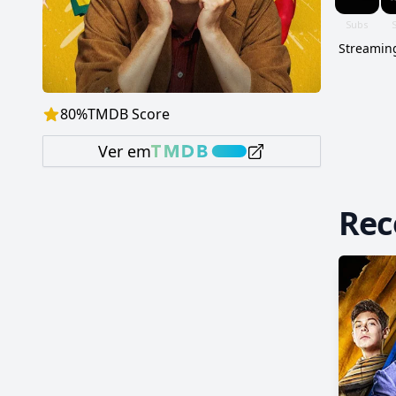
Streaming
80
%
TMDB Score
Ver em
Re