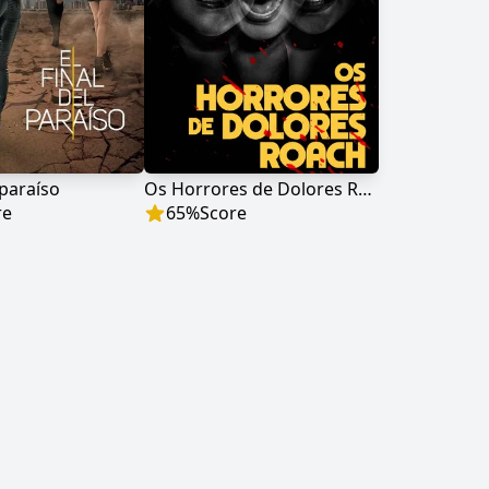
 paraíso
Os Horrores de Dolores Roach
re
65
%
Score