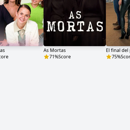
as
As Mortas
El final del
core
71
%
Score
75
%
Sco