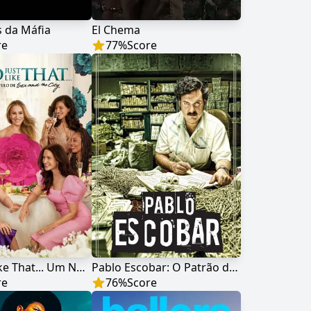
 da Máfia
El Chema
re
77
%
Score
And Just Like That... Um Novo Capítulo de Sex and the City
Pablo Escobar: O Patrão do Mal
re
76
%
Score