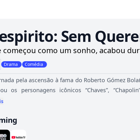
espirito: Sem Quer
 começou como um sonho, acabou dur
Drama
Comédia
nada pela ascensão à fama do Roberto Gómez Bolaño
iou os personagens icônicos “Chaves”, “Chapoli
taram o coração de milhões.
is
aming