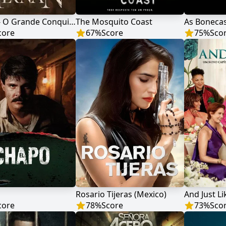
Hernán - O Grande Conquistador Espanhol
The Mosquito Coast
As Bonecas
core
67
%
Score
75
%
Sco
o
Rosario Tijeras (Mexico)
core
78
%
Score
73
%
Sco