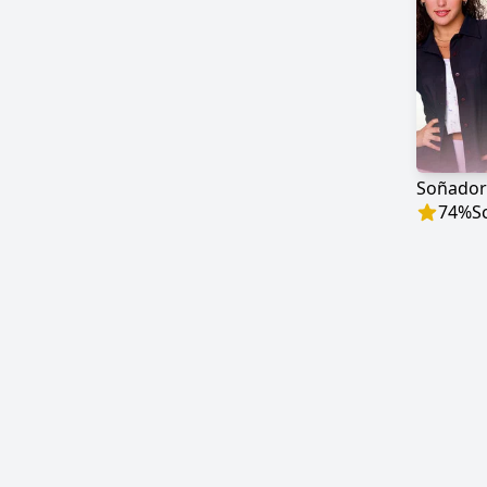
Soñador
74
%
S