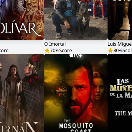
O Imortal
Luis Miguel
core
70
%
Score
80
%
Sco