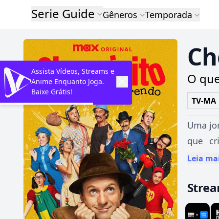
Serie Guide
Gêneros
Temporada
Ch
Assista Vídeos, Streams e
O que
Anime Enquanto Joga.
Baixe Grátis!
TV-MA
Uma jor
que cr
conquis
Leia ma
Stre