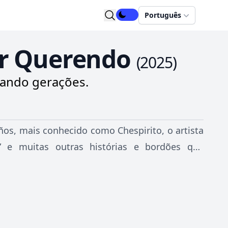
Português
er Querendo
(
2025
)
ando gerações.
s, mais conhecido como Chespirito, o artista
n” e muitas outras histórias e bordões que