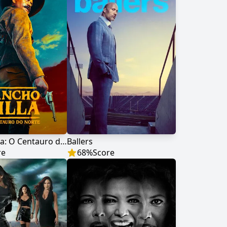
Pancho Villa: O Centauro do Norte
Ballers
re
68
%
Score