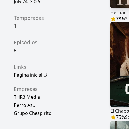
July 24, 2025
Temporadas
78
%
S
1
Episódios
8
Links
Página inicial
Empresas
THR3 Media
Perro Azul
El Chap
Grupo Chespirito
75
%
S