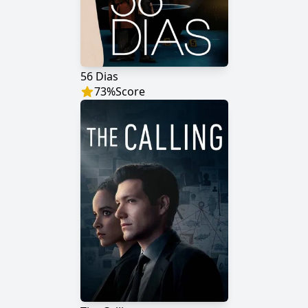
56 Dias
73
%
Score