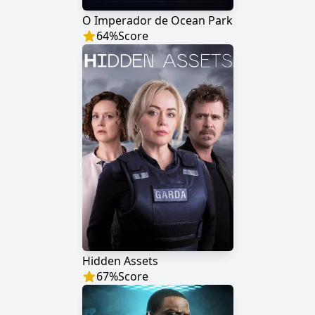
O Imperador de Ocean Park
64
%
Score
Hidden Assets
67
%
Score