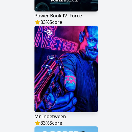
Power Book IV: Force
83
%
Score
Mr Inbetween
83
%
Score