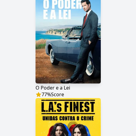
O Poder e a Lei
77
%
Score