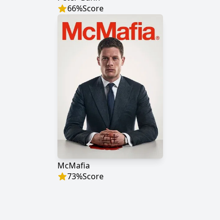
66
%
Score
McMafia
73
%
Score