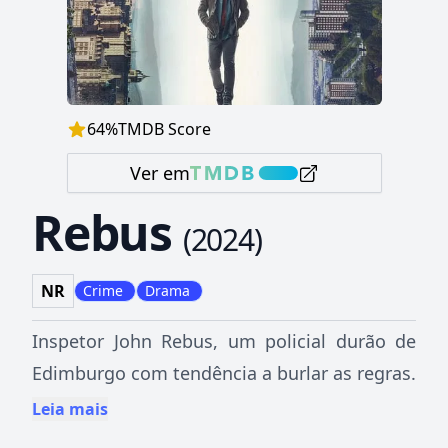
64
%
TMDB Score
Ver em
Rebus
(
2024
)
NR
Crime
Drama
Inspetor John Rebus, um policial durão de
Edimburgo com tendência a burlar as regras.
Leia mais