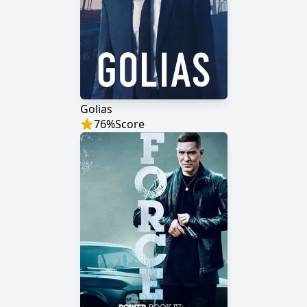
Golias
76
%
Score