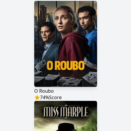
O Roubo
74
%
Score