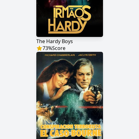
The Hardy Boys
73
%
Score