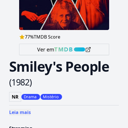
77
%
TMDB Score
Ver em
Smiley's People
(
1982
)
NR
Drama
Mistério
Leia mais