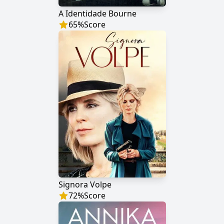
A Identidade Bourne
65
%
Score
Signora Volpe
72
%
Score