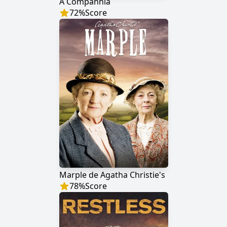
A Companhia
72
%
Score
Marple de Agatha Christie's
78
%
Score