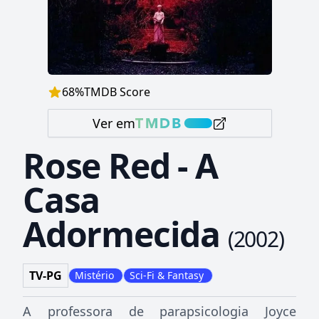
68
%
TMDB Score
Ver em
Rose Red - A
Casa
Adormecida
(
2002
)
TV-PG
Mistério
Sci-Fi & Fantasy
A professora de parapsicologia Joyce