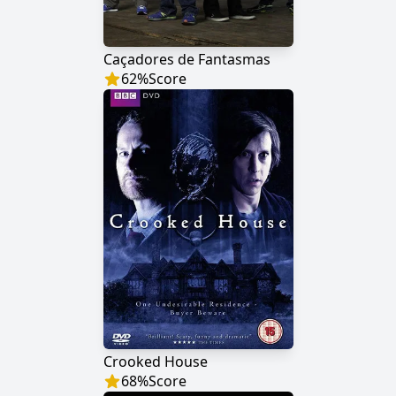
Caçadores de Fantasmas
62
%
Score
Crooked House
68
%
Score