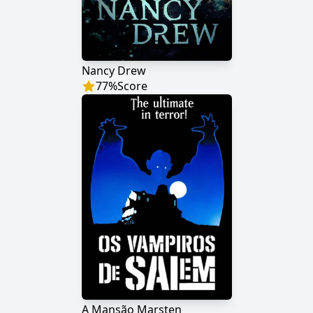
Nancy Drew
77
%
Score
A Mansão Marsten