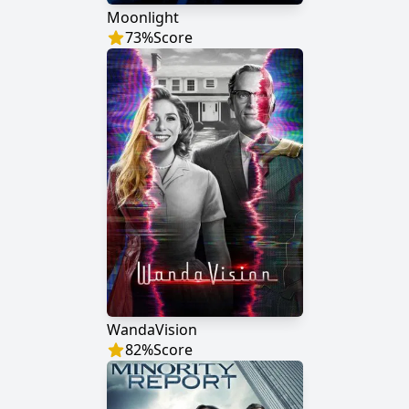
Moonlight
73
%
Score
WandaVision
82
%
Score