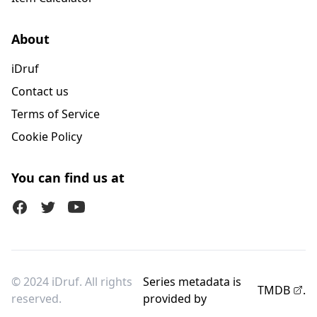
About
iDruf
Contact us
Terms of Service
Cookie Policy
You can find us at
Facebook
Twitter (X)
Youtube
© 2024 iDruf. All rights
Series metadata is
TMDB
.
reserved.
provided by