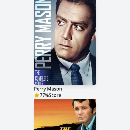
Perry Mason
77
%
Score