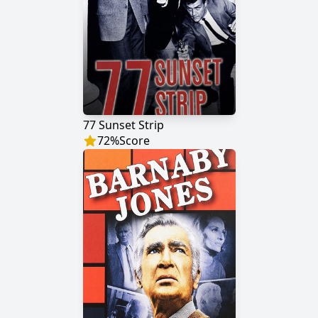
77 Sunset Strip
72
%
Score