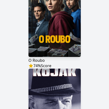
O Roubo
74
%
Score