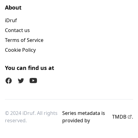
About
iDruf
Contact us
Terms of Service
Cookie Policy
You can find us at
Facebook
Twitter (X)
Youtube
© 2024 iDruf. All rights
Series metadata is
TMDB
.
reserved.
provided by