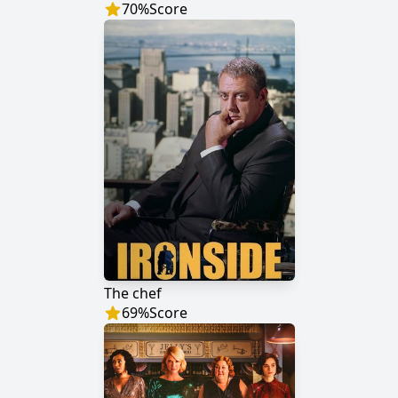
70
%
Score
The chef
69
%
Score