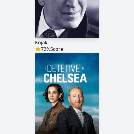
Kojak
72
%
Score