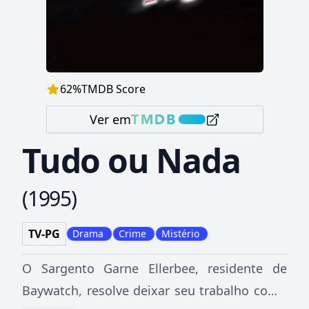
62
%
TMDB Score
Ver em
Tudo ou Nada
(
1995
)
TV-PG
Drama
Crime
Mistério
O Sargento Garne Ellerbee, residente de
Baywatch, resolve deixar seu trabalho como