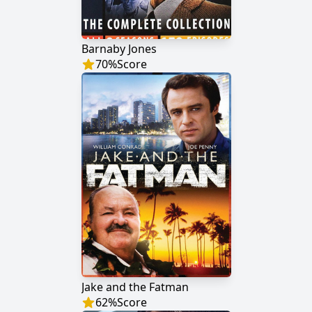
Barnaby Jones
70
%
Score
Jake and the Fatman
62
%
Score