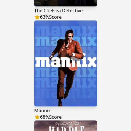
The Chelsea Detective
63
%
Score
Mannix
68
%
Score