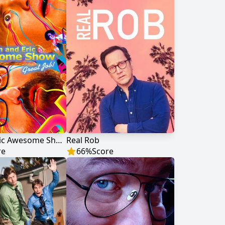
Tim and Eric Awesome Show, Great Job!
Real Rob
re
66
%
Score