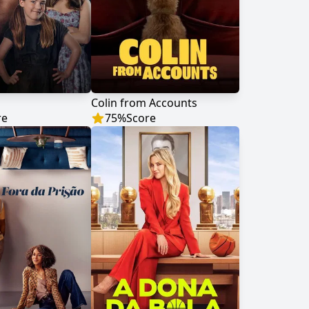
Colin from Accounts
re
75
%
Score