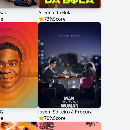
isão
A Dona da Bola
re
73
%
Score
G.
Jovem Solteiro à Procura
re
70
%
Score