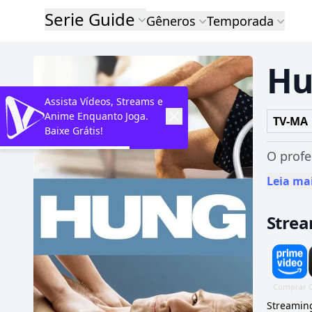
Serie Guide
Gêneros
Temporada
Hu
Assista Vídeos, Streams e
Anime Enquanto Joga.
TV-MA
Baixe Grátis!
O profe
Leia ma
Stre
Streaming