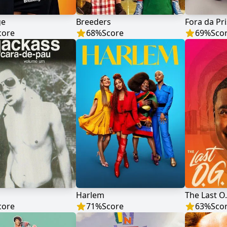
ge
Breeders
Fora da Pr
core
68
%
Score
69
%
Sco
Harlem
The Last O.
core
71
%
Score
63
%
Sco