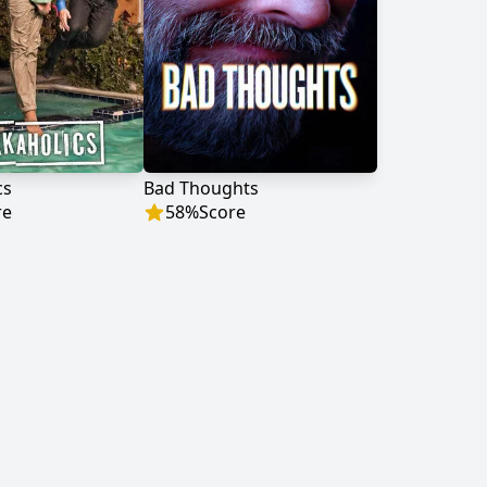
cs
Bad Thoughts
re
58
%
Score