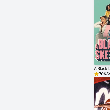
A Black 
70
%
S