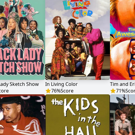
Lady Sketch Show
In Living Color
core
76
%
Score
71
%
Sco