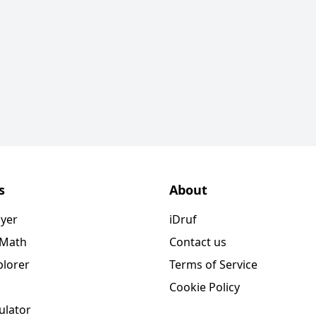
s
About
ayer
iDruf
 Math
Contact us
plorer
Terms of Service
Cookie Policy
ulator