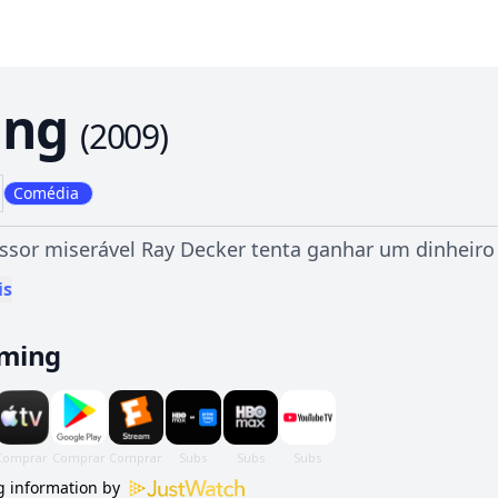
ng
(
2009
)
Comédia
ssor miserável Ray Decker tenta ganhar um dinheiro 
is
aming
 information by