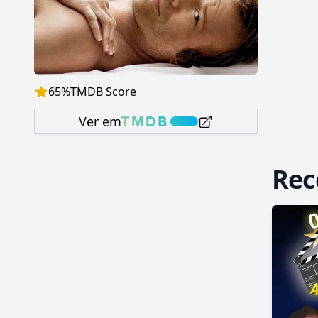
65
%
TMDB Score
Ver em
Re