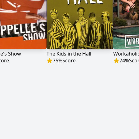
le's Show
The Kids in the Hall
Workaholi
core
75
%
Score
74
%
Sco