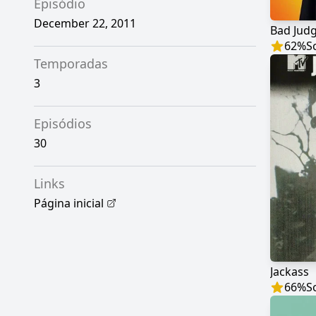
Episódio
December 22, 2011
Bad Jud
62
%
S
Temporadas
3
Episódios
30
Links
Página inicial
Jackass
66
%
S