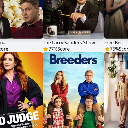
ema
The Larry Sanders Show
Free Bert
core
77
%
Score
75
%
Sco