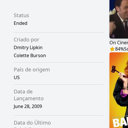
Status
Ended
Criado por
On Cin
Dmitry Lipkin
84
%
S
Colette Burson
País de origem
US
Data de
Lançamento
June 28, 2009
Data do Último