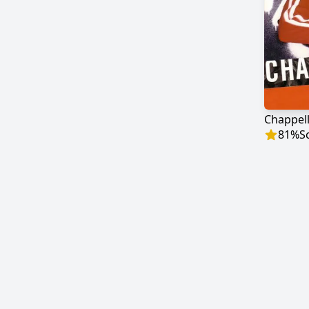
Chappel
81
%
S