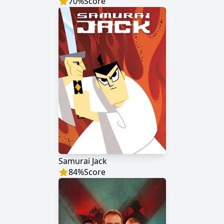
70
%
Score
Samurai Jack
84
%
Score