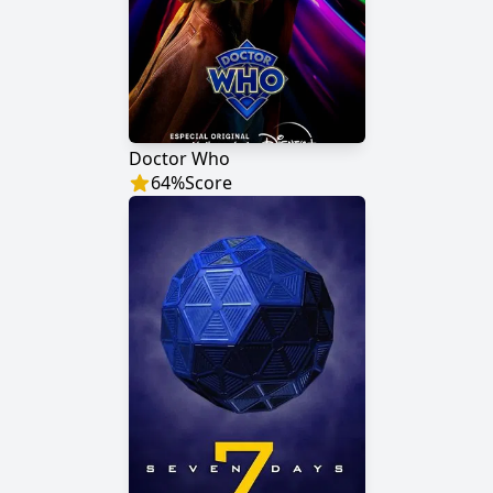
Doctor Who
64
%
Score