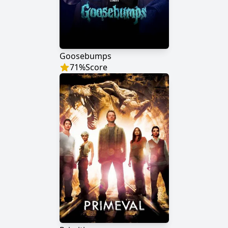
Goosebumps
71
%
Score