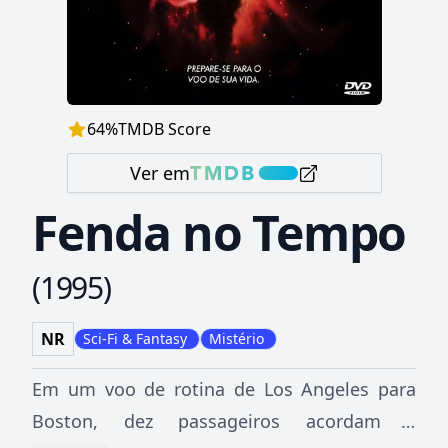
64
%
TMDB Score
Ver em
Fenda no Tempo
(
1995
)
NR
Sci-Fi & Fantasy
Mistério
Em um voo de rotina de Los Angeles para
Boston, dez passageiros acordam e