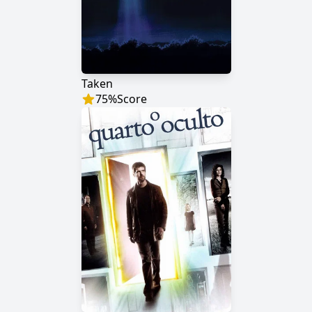
Taken
75
%
Score