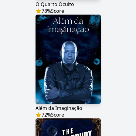
O Quarto Oculto
78
%
Score
Além da Imaginação
72
%
Score