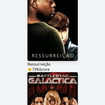
Ressurreição
73
%
Score