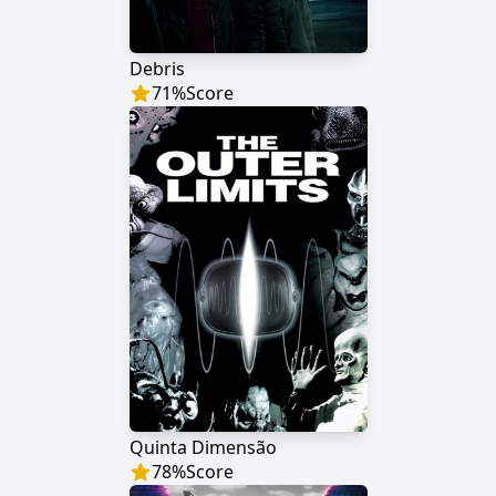
Debris
71
%
Score
Quinta Dimensão
78
%
Score