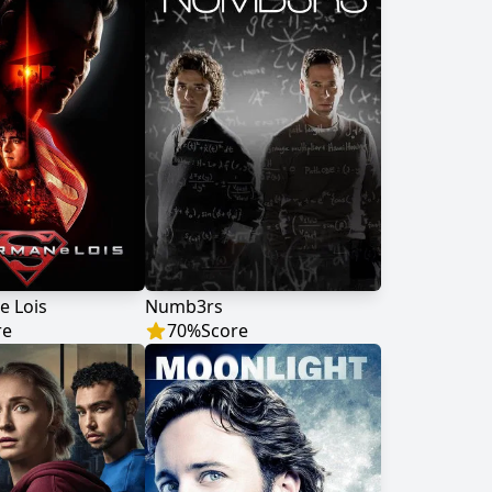
e Lois
Numb3rs
re
70
%
Score