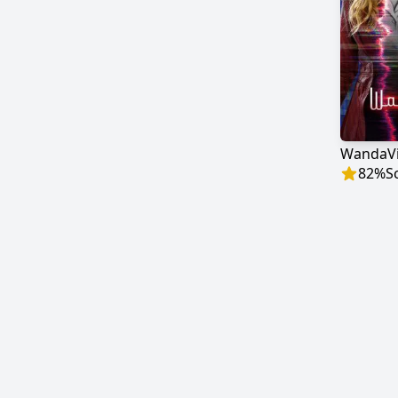
WandaVi
82
%
S