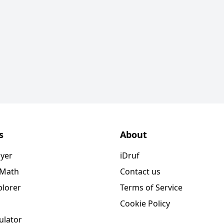
s
About
ayer
iDruf
 Math
Contact us
plorer
Terms of Service
Cookie Policy
ulator