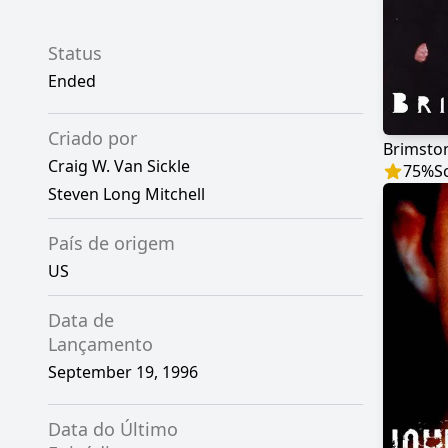
Status
Ended
Criado por
Brimsto
Craig W. Van Sickle
75
%
S
Steven Long Mitchell
País de origem
US
Data de
Lançamento
September 19, 1996
Data do Último