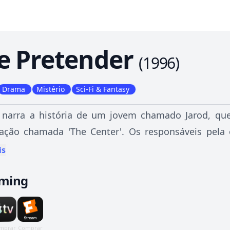
e Pretender
(
1996
)
Drama
Mistério
Sci-Fi & Fantasy
e narra a história de um jovem chamado Jarod, que
zação chamada 'The Center'. Os responsáveis pela 
ades para treiná-lo e torná-lo um "Pretender", algu
is
alidade, tornando-o um expert em qualquer
aming
ndentemente do seu grau de complexidade.