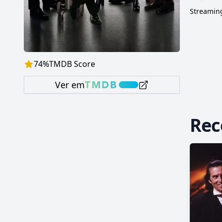
Streaming
74
%
TMDB Score
Ver em
Re