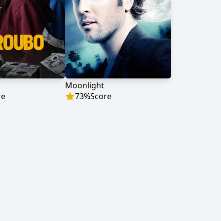
Moonlight
re
73
%
Score