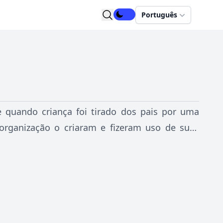
Português
 quando criança foi tirado dos pais por uma
organização o criaram e fizeram uso de suas
ém com capacidade de integrar qualquer tipo de
 tipo de área profissional ou amadora,