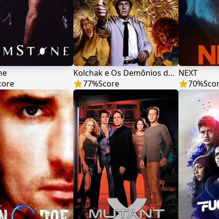
ne
Kolchak e Os Demônios da Noite
NEXT
core
77
%
Score
70
%
Sco