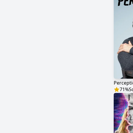
71
%
S