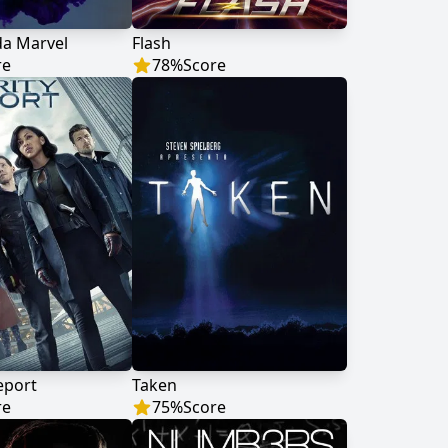
 da Marvel
Flash
re
78
%
Score
eport
Taken
re
75
%
Score