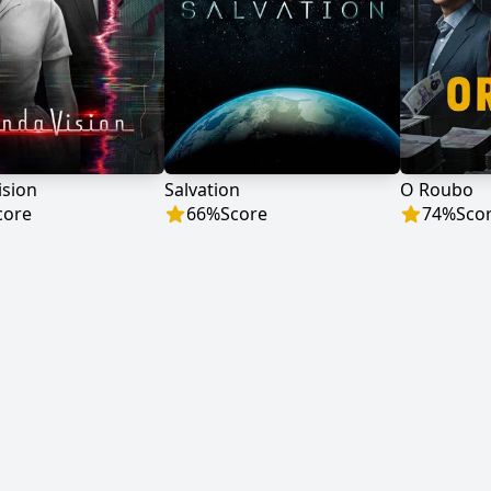
sion
Salvation
O Roubo
core
66
%
Score
74
%
Sco