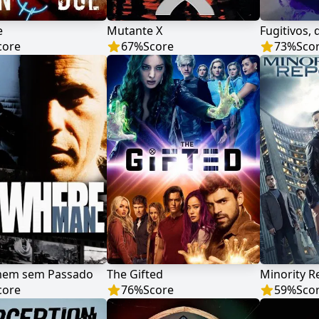
e
Mutante X
Fugitivos,
core
67
%
Score
73
%
Sco
em sem Passado
The Gifted
Minority R
core
76
%
Score
59
%
Sco