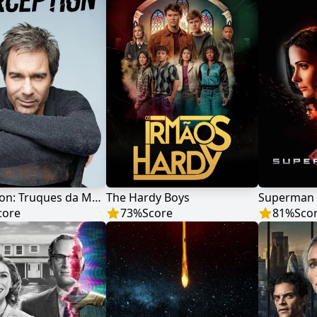
Perception: Truques da Mente
The Hardy Boys
Superman 
core
73
%
Score
81
%
Sco