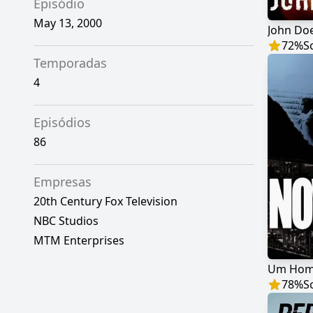
Episódio
May 13, 2000
John Do
72
%
S
Temporadas
4
Episódios
86
Empresas
20th Century Fox Television
NBC Studios
MTM Enterprises
Um Hom
78
%
S