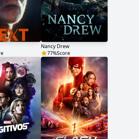
Nancy Drew
re
77
%
Score