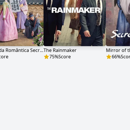
A Pousada Romântica Secreta
The Rainmaker
core
75
%
Score
66
%
Sco