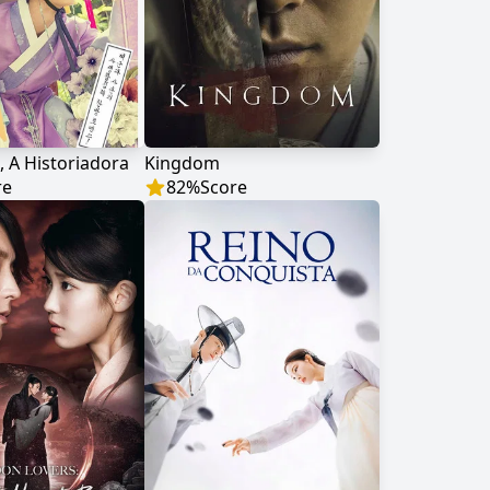
 A Historiadora
Kingdom
re
82
%
Score