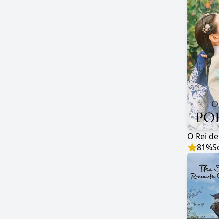
O Rei de
81
%
S