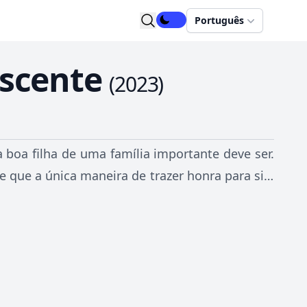
Português
escente
(
2023
)
a boa filha de uma família importante deve ser.
e que a única maneira de trazer honra para si e
a e charme. Dedicando-se a aprender tudo o que
obedientemente para o futuro. Infelizmente, o