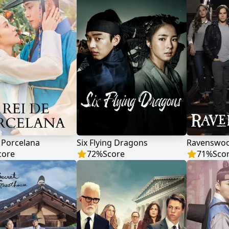
 Porcelana
Six Flying Dragons
Ravenswo
core
72
%
Score
71
%
Sco