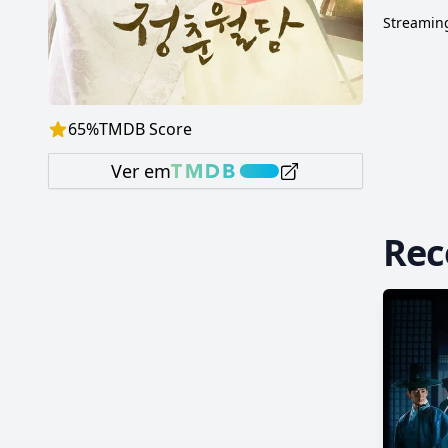
Streaming
65
%
TMDB Score
Ver em
Re