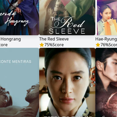
 Hongrang
The Red Sleeve
Hae-Ryung,
core
75
%
Score
76
%
Sco