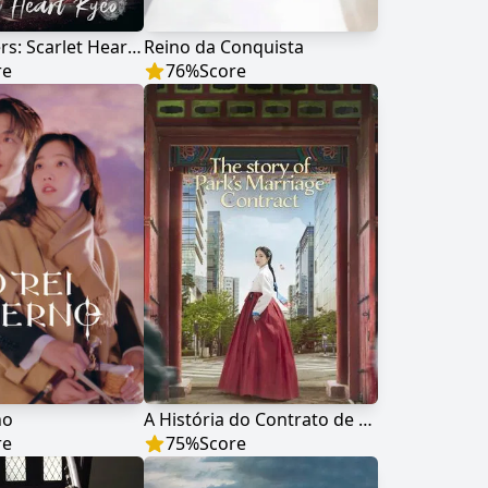
Moon Lovers: Scarlet Heart Ryeo
Reino da Conquista
re
76
%
Score
no
A História do Contrato de Casamento de Park
re
75
%
Score