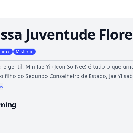
ssa Juventude Flor
rama
Mistério
a e gentil, Min Jae Yi (Jeon So Nee) é tudo o que um
o filho do Segundo Conselheiro de Estado, Jae Yi sab
ília é aceitar seu destino, o que ela faz com doçur
is
 para ser uma boa esposa e mãe, Jae Yi se prepara 
aming
 tem outros planos para ela.