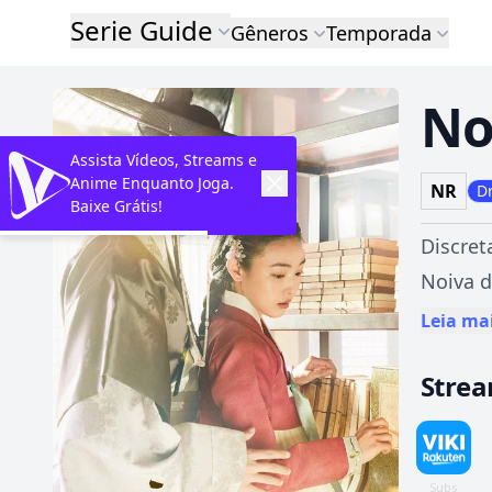
Serie Guide
Gêneros
Temporada
No
Assista Vídeos, Streams e
Anime Enquanto Joga.
NR
D
Baixe Grátis!
Discret
Noiva d
sua fam
Leia ma
precisa
Stre
destino