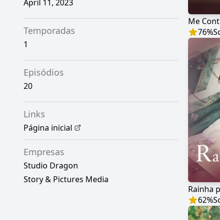
April 11, 2023
Me Cont
Temporadas
76
%
S
1
Episódios
20
Links
Página inicial
Empresas
Studio Dragon
Story & Pictures Media
Rainha p
62
%
S