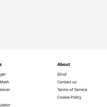
s
About
ayer
iDruf
 Math
Contact us
plorer
Terms of Service
Cookie Policy
ulator