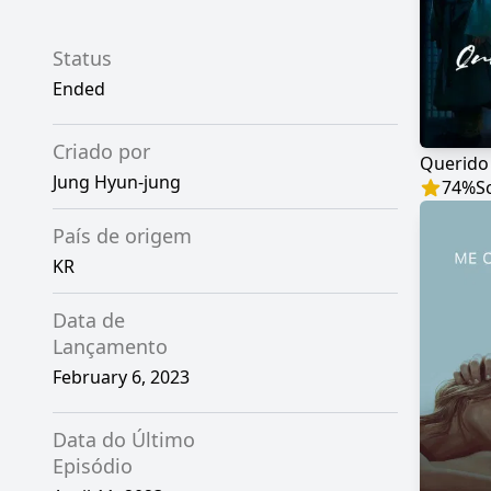
Status
Ended
Criado por
Querido
Jung Hyun-jung
74
%
S
País de origem
KR
Data de
Lançamento
February 6, 2023
Data do Último
Episódio