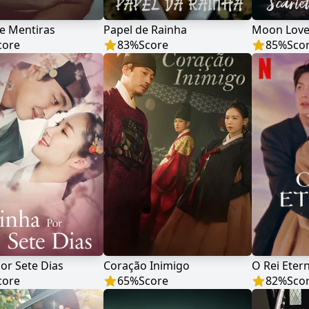
e Mentiras
Papel de Rainha
core
83
%
Score
85
%
Sco
or Sete Dias
Coração Inimigo
O Rei Eter
core
65
%
Score
82
%
Sco