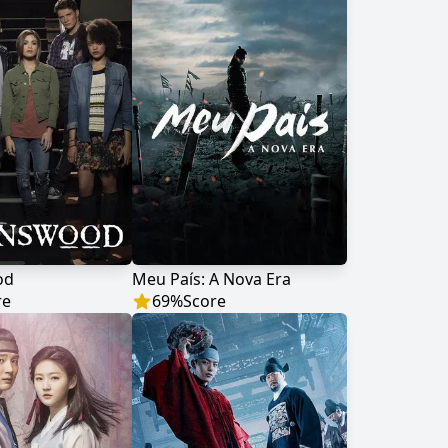
od
Meu País: A Nova Era
re
69
%
Score