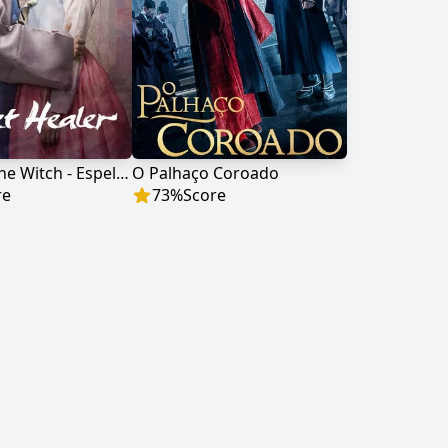
Mirror of the Witch - Espelho da Feiticeira
O Palhaço Coroado
re
73
%
Score