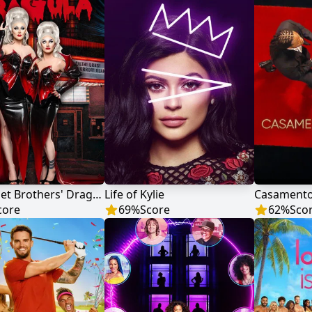
The Boulet Brothers' Dragula
Life of Kylie
Casamento
core
69
%
Score
62
%
Sco