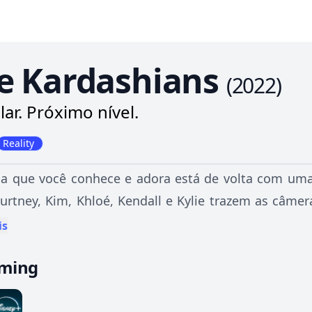
e Kardashians
(
2022
)
lar. Próximo nível.
Reality
ia que você conhece e adora está de volta com uma 
ourtney, Kim, Khloé, Kendall e Kylie trazem as câmer
tes.
is
aming