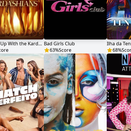
Keeping Up With the Kardashians
Bad Girls Club
Ilha da Te
core
63
%
Score
68
%
Sco