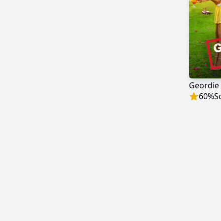
Geordie
60
%
S