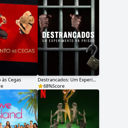
 às Cegas
Destrancados: Um Experimento na Prisão
re
68
%
Score