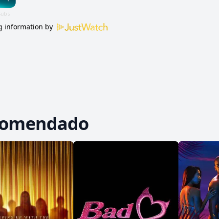
 information by
comendado