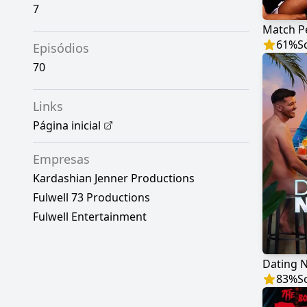
7
Match Pe
61
%
S
Episódios
70
Links
Página inicial
Empresas
Kardashian Jenner Productions
Fulwell 73 Productions
Fulwell Entertainment
Dating 
83
%
S