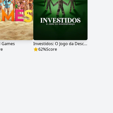
nd Games
Investidos: O Jogo da Desconfiança
re
62
%
Score