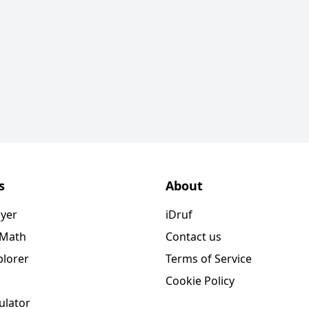
s
About
ayer
iDruf
 Math
Contact us
plorer
Terms of Service
Cookie Policy
ulator