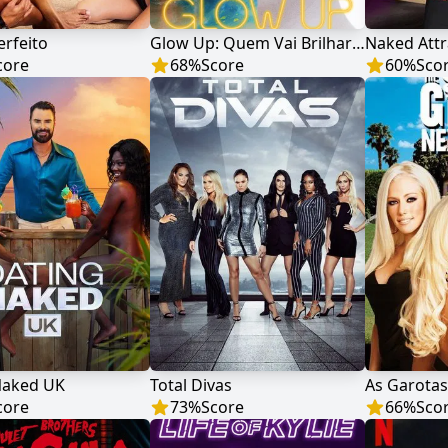
rfeito
Glow Up: Quem Vai Brilhar Mais?
Naked Attr
core
68
%
Score
60
%
Sco
Naked UK
Total Divas
As Garotas
core
73
%
Score
66
%
Sco