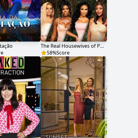
ntação
The Real Housewives of Potomac
re
58
%
Score