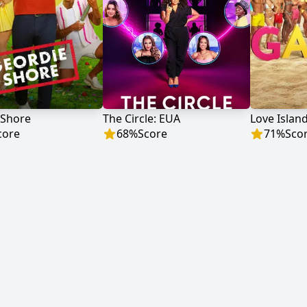
 Shore
The Circle: EUA
Love Isla
core
68
%
Score
71
%
Sco