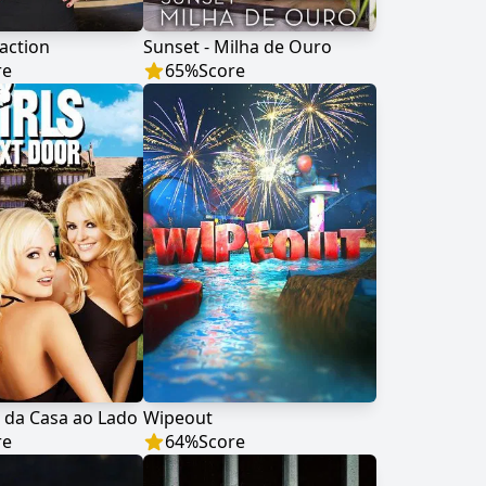
action
Sunset - Milha de Ouro
re
65
%
Score
 da Casa ao Lado
Wipeout
re
64
%
Score