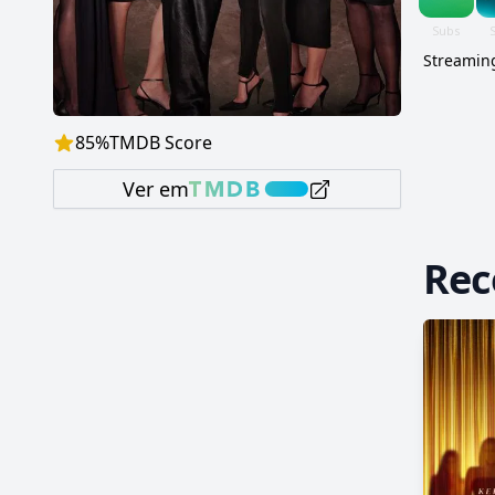
Streaming
85
%
TMDB Score
Ver em
Re