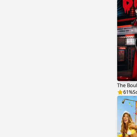
61
%
S