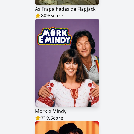
As Trapalhadas de Flapjack
80
%
Score
Mork e Mindy
71
%
Score