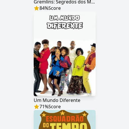
Gremlins: Segredos dos Mogwai
84
%
Score
Um Mundo Diferente
71
%
Score