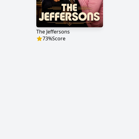
The Jeffersons
73
%
Score