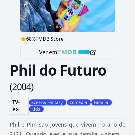
68
%
TMDB Score
Ver em
Phil do Futuro
(
2004
)
TV-
Sci-Fi & Fantasy
Comédia
Família
PG
Kids
Phil e Pim são jovens que vivem no ano de
2121. Quando eles e sua família visitam o