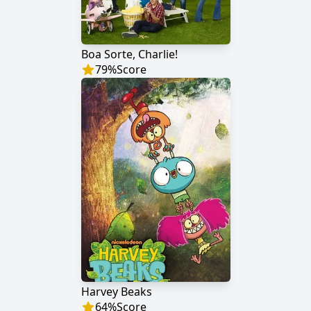
Boa Sorte, Charlie!
79
%
Score
Harvey Beaks
64
%
Score