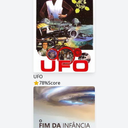
UFO
78
%
Score