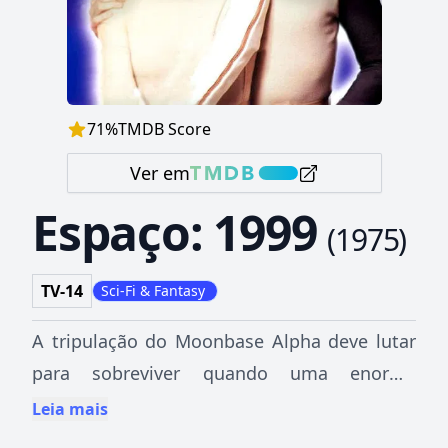
71
%
TMDB Score
Ver em
Espaço: 1999
(
1975
)
TV-14
Sci-Fi & Fantasy
A tripulação do Moonbase Alpha deve lutar
para sobreviver quando uma enorme
explosão lança a Lua da órbita para o espaço
Leia mais
profundo.