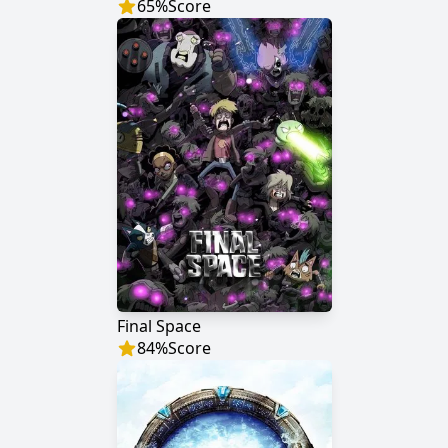
65
%
Score
Final Space
84
%
Score