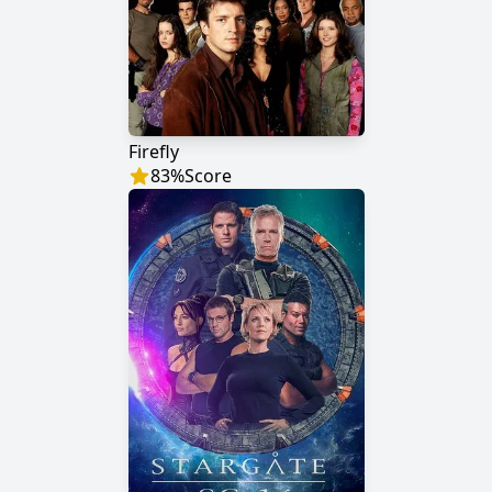
Firefly
83
%
Score