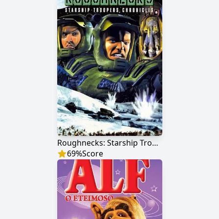
Roughnecks: Starship Troopers Chronicles
69
%
Score