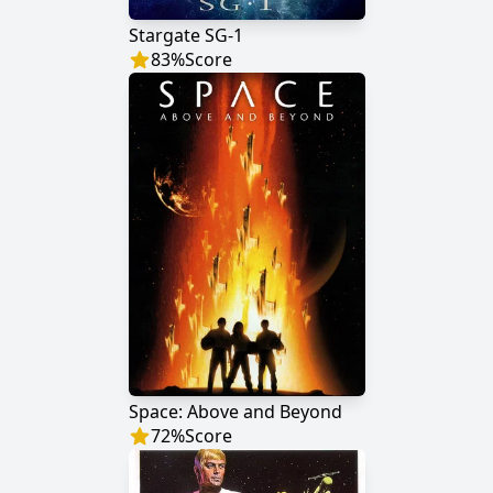
Stargate SG-1
83
%
Score
Space: Above and Beyond
72
%
Score