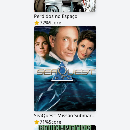
Perdidos no Espaço
72
%
Score
SeaQuest: Missão Submarina
71
%
Score