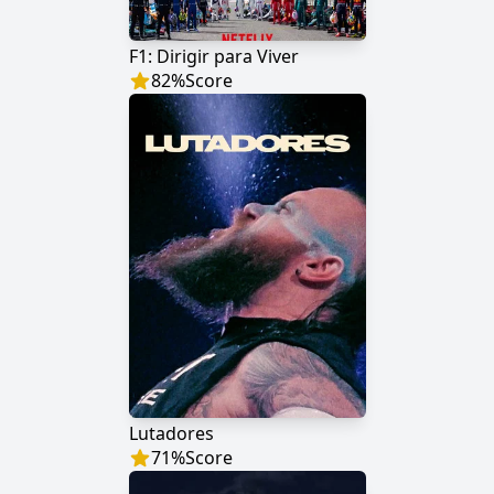
F1: Dirigir para Viver
82
%
Score
Lutadores
71
%
Score