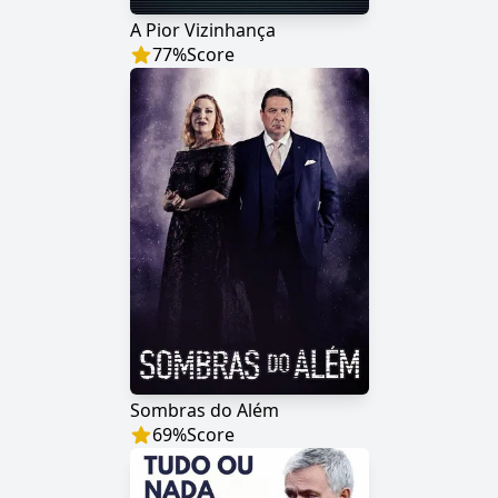
A Pior Vizinhança
77
%
Score
Sombras do Além
69
%
Score