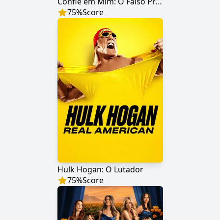
Confie em Mim: O Falso Profeta
75
%
Score
Hulk Hogan: O Lutador
75
%
Score