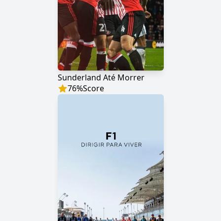
Sunderland Até Morrer
76
%
Score