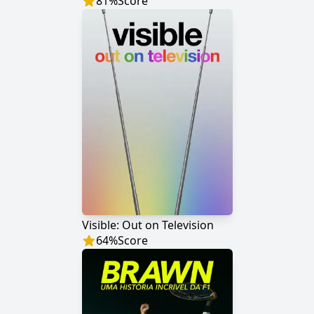
81
%
Score
Visible: Out on Television
64
%
Score