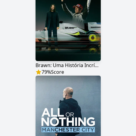
Brawn: Uma História Incrível da F1
79
%
Score