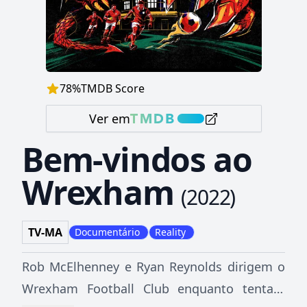
78
%
TMDB Score
Ver em
Bem-vindos ao
Wrexham
(
2022
)
TV-MA
Documentário
Reality
Rob McElhenney e Ryan Reynolds dirigem o
Wrexham Football Club enquanto tentam