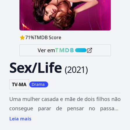
71
%
TMDB Score
Ver em
Sex/Life
(
2021
)
TV-MA
Drama
Uma mulher casada e mãe de dois filhos não
consegue parar de pensar no passado
tórrido com o ex.
Leia mais