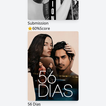
Submission
60
%
Score
56 Dias