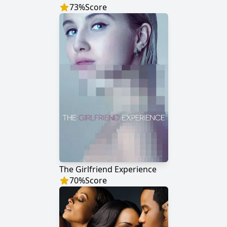
73
%
Score
The Girlfriend Experience
70
%
Score