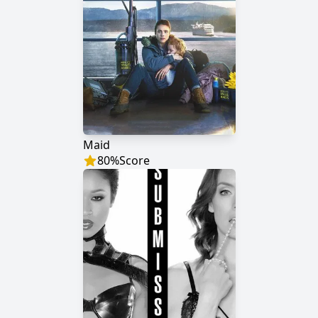
Maid
80
%
Score