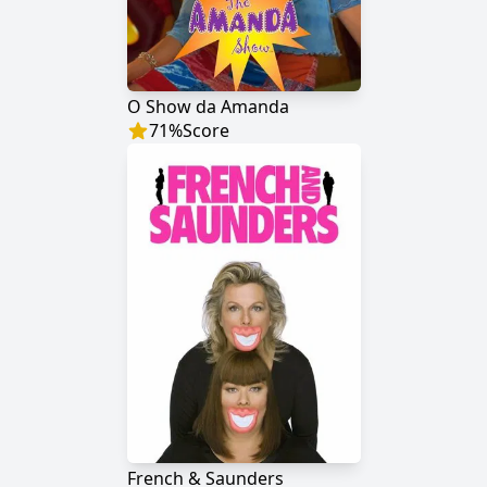
O Show da Amanda
71
%
Score
French & Saunders