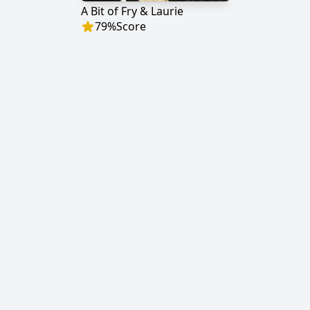
A Bit of Fry & Laurie
79
%
Score