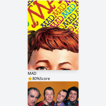
MAD
80
%
Score