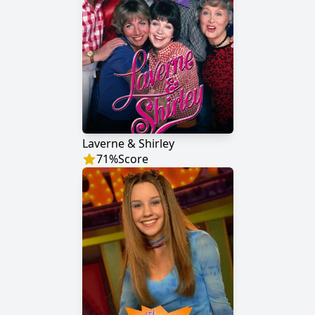
Laverne & Shirley
71
%
Score