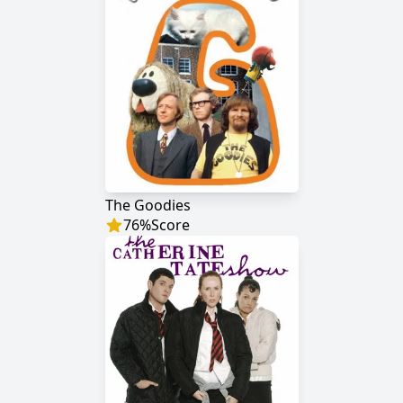
The Goodies
76
%
Score