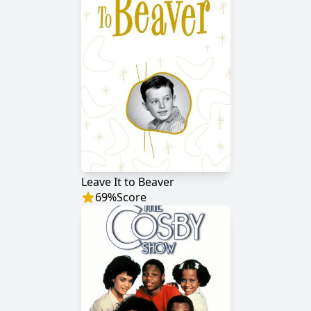
Leave It to Beaver
69
%
Score