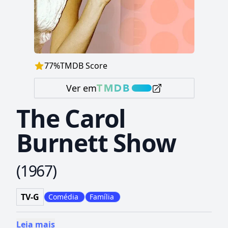
77
%
TMDB Score
Ver em
The Carol
Burnett Show
(
1967
)
TV-G
Comédia
Família
Leia mais