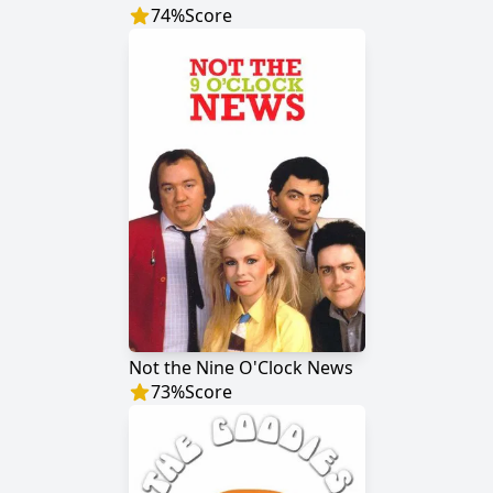
74
%
Score
Not the Nine O'Clock News
73
%
Score