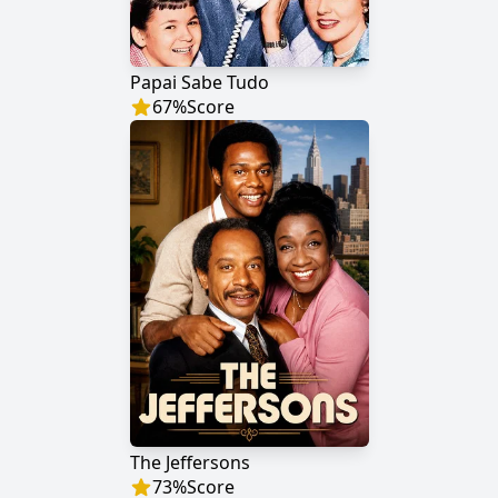
Papai Sabe Tudo
67
%
Score
The Jeffersons
73
%
Score