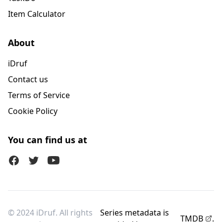
Item Calculator
About
iDruf
Contact us
Terms of Service
Cookie Policy
You can find us at
Facebook
Twitter (X)
Youtube
© 2024 iDruf. All rights
Series metadata is
TMDB
.