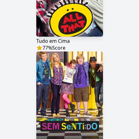
Tudo em Cima
77
%
Score