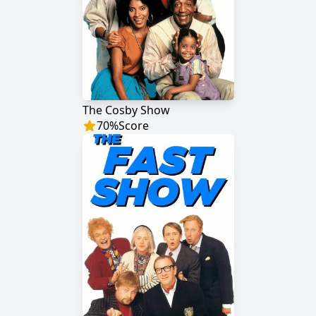
The Cosby Show
70
%
Score